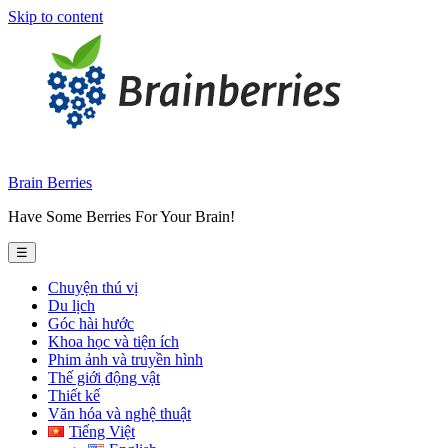
Skip to content
Brain Berries
Have Some Berries For Your Brain!
☰
Chuyện thú vị
Du lịch
Góc hài hước
Khoa học và tiện ích
Phim ảnh và truyền hình
Thế giới động vật
Thiết kế
Văn hóa và nghệ thuật
Tiếng Việt