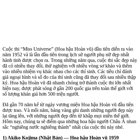
Cuộc thi “Miss Universe” (Hoa hậu Hoàn vũ) đầu tiên diễn ra vào
năm 1952 và là lần đầu tiên trong lịch sử người phụ nữ đẹp nhất
hành tinh được chọn ra. Trong những năm qua, cuộc thi sắc đẹp này
đã có nhiều thay đổi, thử nghiệm với nhiều vòng sơ khảo và thêm
vào nhiều nhiệm vụ khác nhau cho các thí sinh. Các tiêu chí đánh
giá ngoại hình và số đo của thí sinh cũng đã thay đổi sau nhiều thập
kỷ. Hoa hậu Hoàn vũ đã nhanh chóng trở thành cuộc thi lớn nhất
hiện nay, được phát sóng ở gần 200 quốc gia trên toàn thế giới với
số lượng khán giả hơn 500 triệu người.
Đã gần 70 năm kể từ ngày vương miện Hoa hậu Hoàn vũ đầu tiên
được trao. Và mỗi năm, bảng vàng ghi danh những người đẹp này
lại tăng lên, với những người đẹp đến từ khắp mọi miền thế giới.
Hôm nay, chúng ta sẽ điểm qua những hoa hậu người Châu Á nhan
sắc “nghiêng nước nghiêng thành” nhất của cuộc thi này nhé.
1) Akiko Kojima (Nhật Bản) — Hoa hậu Hoàn vũ 1959