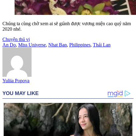
Chúng ta cùng chờ xem ai sẽ giành được vương miện cao quý năm
2020 nhé.
Chuyện thú vị
An Do
,
Miss Universe
,
Nhat Ban
,
Philippines
,
Thái Lan
Yuliia Popova