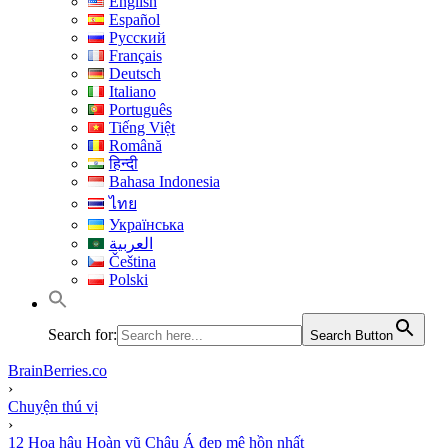
English
Español
Русский
Français
Deutsch
Italiano
Português
Tiếng Việt
Română
हिन्दी
Bahasa Indonesia
ไทย
Українська
العربية
Čeština
Polski
Search for:
Search Button
BrainBerries.co
›
Chuyện thú vị
›
12 Hoa hậu Hoàn vũ Châu Á đẹp mê hồn nhất