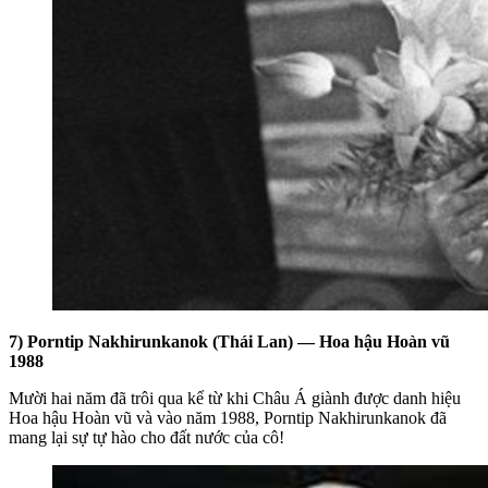
7) Porntip Nakhirunkanok (Thái Lan) — Hoa hậu Hoàn vũ
1988
Mười hai năm đã trôi qua kể từ khi Châu Á giành được danh hiệu
Hoa hậu Hoàn vũ và vào năm 1988, Porntip Nakhirunkanok đã
mang lại sự tự hào cho đất nước của cô!