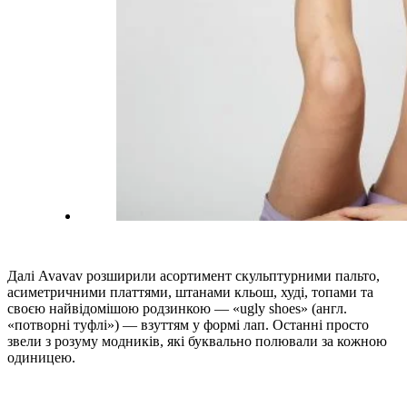
Далі Avavav розширили асортимент скульптурними пальто,
асиметричними платтями, штанами кльош, худі, топами та
своєю найвідомішою родзинкою — «ugly shoes» (англ.
«потворні туфлі») — взуттям у формі лап. Останні просто
звели з розуму модників, які буквально полювали за кожною
одиницею.