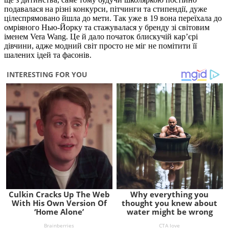
подавалася на різні конкурси, пітчинги та стипендії, дуже
цілеспрямовано йшла до мети. Так уже в 19 вона переїхала до
омріяного Нью-Йорку та стажувалася у бренду зі світовим
іменем Vera Wang. Це й дало початок блискучій кар’єрі
дівчини, адже модний світ просто не міг не помітити її
шалених ідей та фасонів.