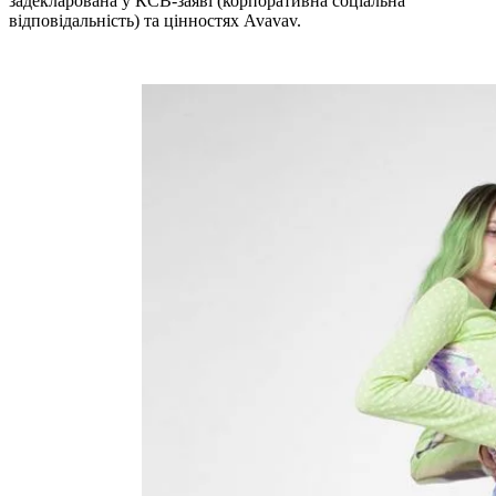
задекларована у КСВ-заяві (корпоративна соціальна
відповідальність) та цінностях Avavav.