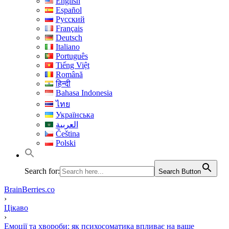
English
Español
Русский
Français
Deutsch
Italiano
Português
Tiếng Việt
Română
हिन्दी
Bahasa Indonesia
ไทย
Українська
العربية
Čeština
Polski
Search for:
Search Button
BrainBerries.co
›
Цікаво
›
Емоції та хвороби: як психосоматика впливає на ваше