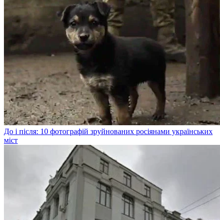
До і після: 10 фотографій зруйнованих росіянами українських
міст