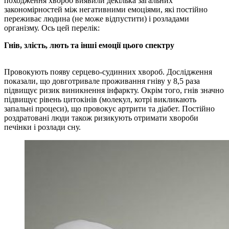
походження хвороб виявили декілька загальних
закономірностей між негативними емоціями, які постійно
переживає людина (не може відпустити) і розладами
організму. Ось цей перелік:
Гнів, злість, лють та інші емоції цього спектру
Провокують появу серцево-судинних хвороб. Дослідження
показали, що довготривале проживання гніву у 8,5 раза
підвищує ризик виникнення інфаркту. Окрім того, гнів значно
підвищує рівень цитокінів (молекул, котрі викликають
запальні процеси), що провокує артрити та діабет. Постійно
роздратовані люди також ризикують отримати хвороби
печінки і розлади сну.