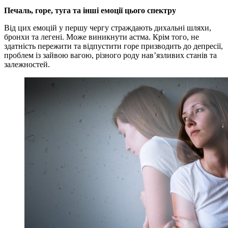
Печаль, горе, туга та інші емоції цього спектру
Від цих емоцій у першу чергу страждають дихальні шляхи,
бронхи та легені. Може виникнути астма. Крім того, не
здатність пережити та відпустити горе призводить до депресії,
проблем із зайвою вагою, різного роду нав’язливих станів та
залежностей.