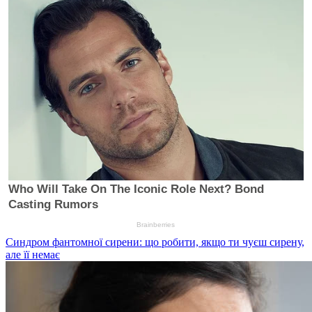
Синдром фантомної сирени: що робити, якщо ти чуєш сирену,
але її немає