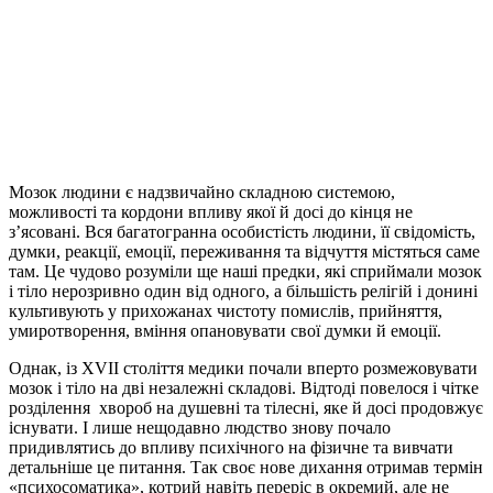
Мозок людини є надзвичайно складною системою,
можливості та кордони впливу якої й досі до кінця не
з’ясовані. Вся багатогранна особистість людини, її свідомість,
думки, реакції, емоції, переживання та відчуття містяться саме
там. Це чудово розуміли ще наші предки, які сприймали мозок
і тіло нерозривно один від одного, а більшість релігій і донині
культивують у прихожанах чистоту помислів, прийняття,
умиротворення, вміння опановувати свої думки й емоції.
Однак, із XVII століття медики почали вперто розмежовувати
мозок і тіло на дві незалежні складові. Відтоді повелося і чітке
розділення хвороб на душевні та тілесні, яке й досі продовжує
існувати. І лише нещодавно людство знову почало
придивлятись до впливу психічного на фізичне та вивчати
детальніше це питання. Так своє нове дихання отримав термін
«психосоматика», котрий навіть переріс в окремий, але не