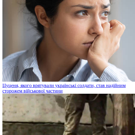
Цуценя, якого врятували українські солдати, став надійним
сторожем військової частини