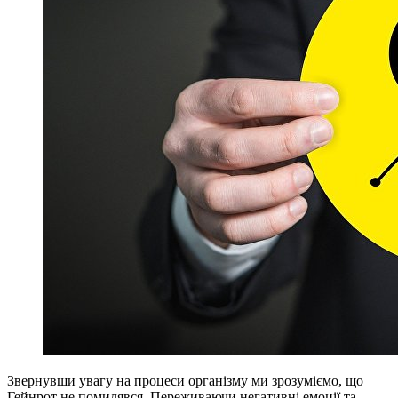
Звернувши увагу на процеси організму ми зрозуміємо, що
Гейнрот не помилявся. Переживаючи негативні емоції та