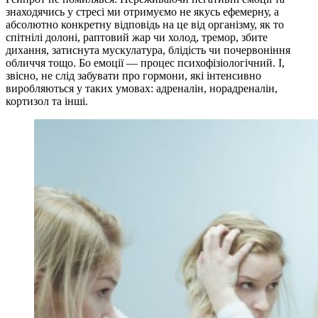
знаходячись у стресі ми отримуємо не якусь ефемерну, а
абсолютно конкретну відповідь на це від організму, як то
спітнілі долоні, раптовий жар чи холод, тремор, збите
дихання, затиснута мускулатура, блідість чи почервоніння
обличчя тощо. Бо емоції — процес психофізіологічний. І,
звісно, не слід забувати про гормони, які інтенсивно
виробляються у таких умовах: адреналін, норадреналін,
кортизол та інші.