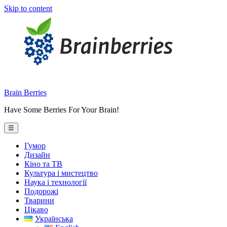
Skip to content
Brain Berries
Have Some Berries For Your Brain!
☰
Гумор
Дизайн
Кіно та ТВ
Культура і мистецтво
Наука і технології
Подорожі
Тварини
Цікаво
Українська