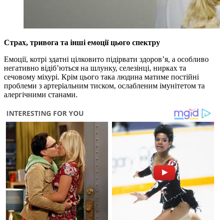
Страх, тривога та інші емоції цього спектру
Емоції, котрі здатні цілковито підірвати здоров’я, а особливо
негативно відіб’ються на шлунку, селезінці, нирках та
сечовому міхурі. Крім цього така людина матиме постійні
проблеми з артеріальним тиском, ослабленим імунітетом та
алергічними станами.