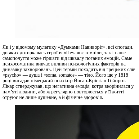
Як і у відомому мультику «Думками Навиворіт», всі спогади,
до яких доторкалась героїня «Печаль» темніли, так і наше
самопочуття може гіршати від шквалу поганих емоцій. Саме
психосоматика вивчає впливи психологічних факторів на
динаміку захворювань. Цей термін походить від грецьких слів
«psycho» — душа і «soma, somatos» — тіло. Його ще у 1818
році вигадав німецький психіатр Йоган-Крістіан Гейнрот.
Лікар стверджував, що негативна емоція, котра вкорінилася у
пам’яті людини, або ж регулярно повторюється у її житті
отруює не лише душевне, а й фізичне здоров’я.