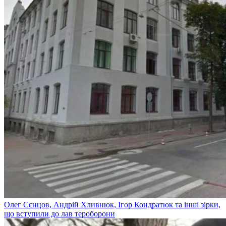
Олег Сєнцов, Андрій Хливнюк, Ігор Кондратюк та інші зірки,
що вступили до лав тероборони