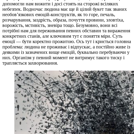
допомогли нам вижити і досі стоять на сторожі всіляких
небезпек. Водночас людина має ще й цілий букет так званих
необов’язкових емоцій-конструктів, як то горе, печаль,
розчарування, заздрість, образа, почуття провини, зловтіха,
ворожість, мстивість, зневіра тощо. Безумовно, вони всі
потрібні нам для переживання певних обставин та вираження
конкретних станів, але ключовим тут є поняття міри. Суть
емоції — бути коректно прожитою. Ось тут і криється головна
проблема: людина не проживає і відпускає, а постійно живе із
деякими із зазначених вище емоцій, буквально перебуваючи у
них. Організм у певний момент не витримує такого тиску і
трапляється захворювання.