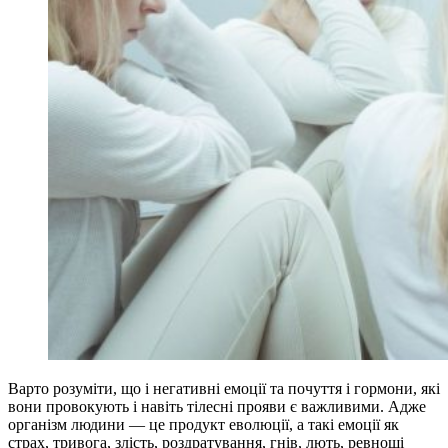
Варто розуміти, що і негативні емоції та почуття і гормони, які
вони провокують і навіть тілесні прояви є важливими. Адже
організм людини — це продукт еволюції, а такі емоції як
страх, тривога, злість, роздратування, гнів, лють, ревнощі