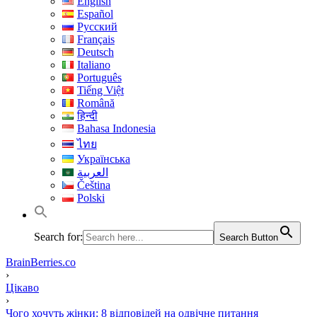
English
Español
Русский
Français
Deutsch
Italiano
Português
Tiếng Việt
Română
हिन्दी
Bahasa Indonesia
ไทย
Українська
العربية
Čeština
Polski
Search for:
Search Button
BrainBerries.co
›
Цікаво
›
Чого хочуть жінки: 8 відповідей на одвічне питання