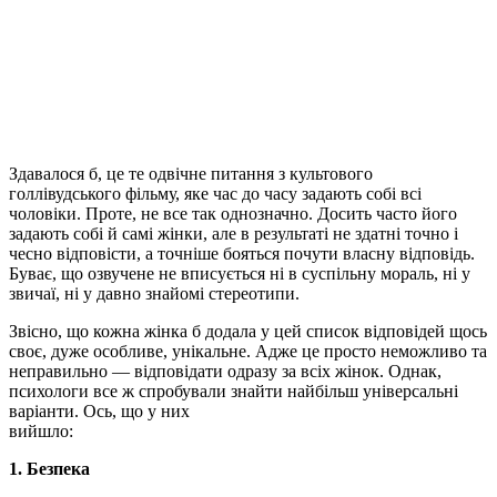
Здавалося б, це те одвічне питання з культового
голлівудського фільму, яке час до часу задають собі всі
чоловіки. Проте, не все так однозначно. Досить часто його
задають собі й самі жінки, але в результаті не здатні точно і
чесно відповісти, а точніше бояться почути власну відповідь.
Буває, що озвучене не вписується ні в суспільну мораль, ні у
звичаї, ні у давно знайомі стереотипи.
Звісно, що кожна жінка б додала у цей список відповідей щось
своє, дуже особливе, унікальне. Адже це просто неможливо та
неправильно — відповідати одразу за всіх жінок. Однак,
психологи все ж спробували знайти найбільш універсальні
варіанти. Ось, що у них
вийшло:
1. Безпека