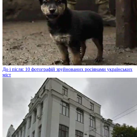
До і після: 10 фотографій зруйнованих росіянами українських
міст