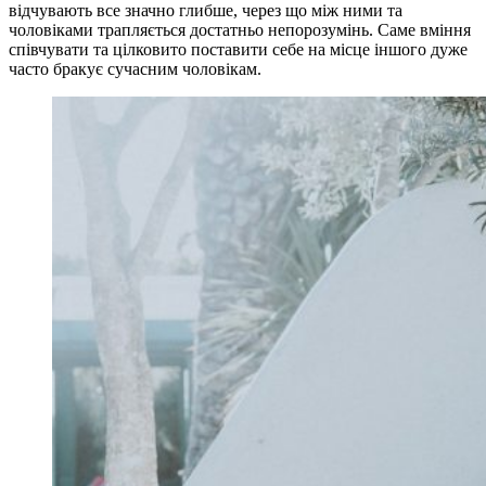
відчувають все значно глибше, через що між ними та
чоловіками трапляється достатньо непорозумінь. Саме вміння
співчувати та цілковито поставити себе на місце іншого дуже
часто бракує сучасним чоловікам.