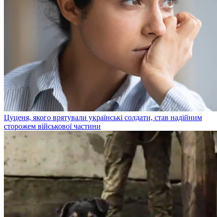
Цуценя, якого врятували українські солдати, став надійним
сторожем військової частини