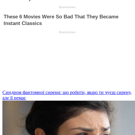
Синдром фантомної сирени: що робити, якщо ти чуєш сирену,
але її немає