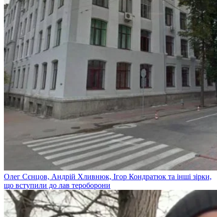
Олег Сєнцов, Андрій Хливнюк, Ігор Кондратюк та інші зірки,
що вступили до лав тероборони