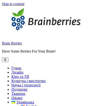
Skip to content
Brain Berries
Have Some Berries For Your Brain!
☰
Гумор
Дизайн
Кіно та ТВ
Культура і мистецтво
Наука і технології
Подорожі
Тварини
Цікаво
Українська