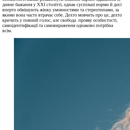
дивне бажання у XXI столітті, однак суспільні норми й досі
вперто обвішують жінку умовностями та стереотипами, за
якими вона часто втрачає себе. Дехто мовчить про це, дехто
кричить у повний голос, але свобода прояву особистості,
самоідентифікації та самовираження однаково потрібна
всім.