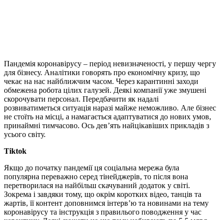
Пандемія коронавірусу – період невизначеності, у першу чергу
для бізнесу. Аналітики говорять про економічну кризу, що
чекає на нас найближчим часом. Через карантинні заходи
обмежена робота цілих галузей. Деякі компанії уже змушені
скорочувати персонал. Передбачити як надалі
розвиватиметься ситуація наразі майже неможливо. Але бізнес
не стоїть на місці, а намагається адаптуватися до нових умов,
принаймні тимчасово. Ось дев’ять найцікавіших прикладів з
усього світу.
Tiktok
Якщо до початку пандемії ця соціальна мережа була
популярна переважно серед тінейджерів, то після вона
перетворилася на найбільш скачуваний додаток у світі.
Зокрема і завдяки тому, що окрім коротких відео, танців та
жартів, її контент доповнимся інтерв’ю та новинами на тему
коронавірусу та інструкція з правилього поводження у час