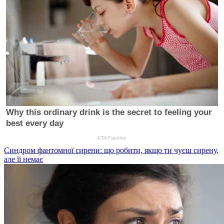
Синдром фантомної сирени: що робити, якщо ти чуєш сирену,
але її немає