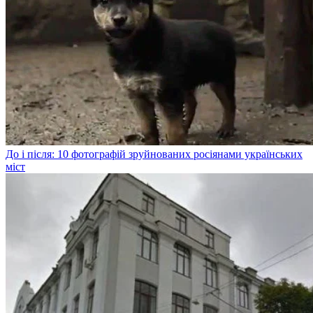
До і після: 10 фотографій зруйнованих росіянами українських
міст