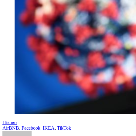
Цікаво
AirBNB
,
Facebook
,
IKEA
,
TikTok