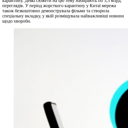
карантину. Деякі сюжети на цю тему набирають по 5,5 млрд.
переглядів. У період жорсткого карантину у Китаї мережа
також безкоштовно демонструвала фільми та створила
спеціальну вкладку, у якій розміщувала найважливіші новини
щодо хвороби.