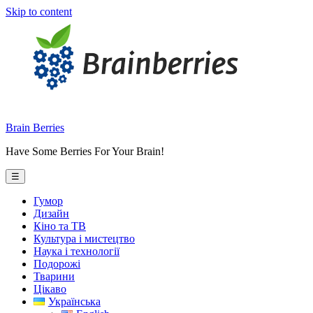
Skip to content
Brain Berries
Have Some Berries For Your Brain!
☰
Гумор
Дизайн
Кіно та ТВ
Культура і мистецтво
Наука і технології
Подорожі
Тварини
Цікаво
Українська