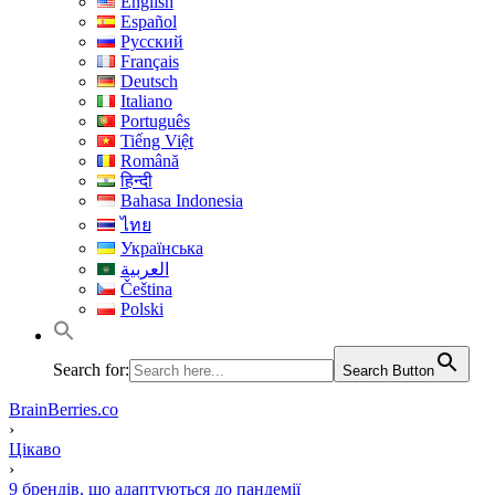
English
Español
Русский
Français
Deutsch
Italiano
Português
Tiếng Việt
Română
हिन्दी
Bahasa Indonesia
ไทย
Українська
العربية
Čeština
Polski
Search for:
Search Button
BrainBerries.co
›
Цікаво
›
9 брендів, що адаптуються до пандемії