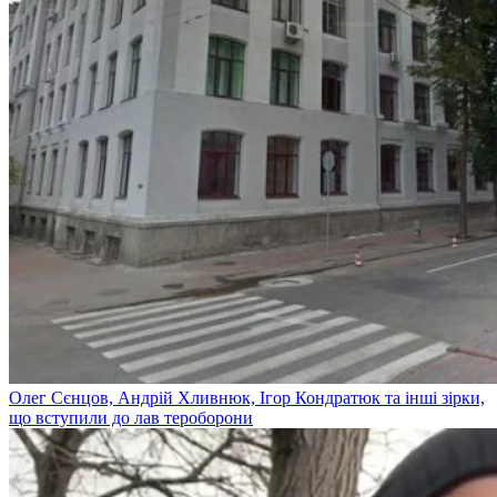
Олег Сєнцов, Андрій Хливнюк, Ігор Кондратюк та інші зірки,
що вступили до лав тероборони