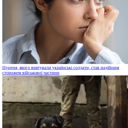
Цуценя, якого врятували українські солдати, став надійним
сторожем військової частини