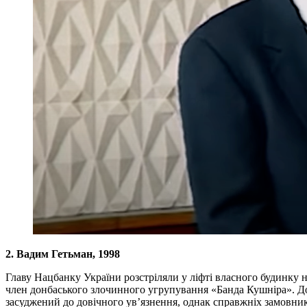
2. Вадим Гетьман, 1998
Главу Нацбанку України розстріляли у ліфті власного будинку 
член донбаського злочинного угрупування «Банда Кушніра». До
засуджений до довічного ув’язнення, однак справжніх замовник