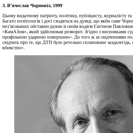
3. В’ячеслав Чорновіл, 1999
Цьому видатному патріоту, політику, публіцисту, журналісту та 
Багато політологів і досі сходяться на думці, що якби саме Чорн
нез’ясованих обставин разом зі своїм водієм Євгеном Павловим 
«КамАЗом», який здійснював розворот. Згідно з висновками суд
профільною ударною поверхнею». До того ж за свідченнями поль
свідчать про те, що ДТП було ретельно сплановане заздалегідь
вбивство».