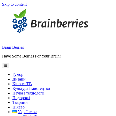
Skip to content
Brain Berries
Have Some Berries For Your Brain!
☰
Гумор
Дизайн
Кіно та ТВ
Культура і мистецтво
Наука і технології
Подорожі
Тварини
Цікаво
Українська