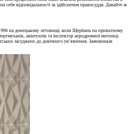
 на себе відповідальності за здійснення правосуддя. Давайте ж
 1996 на донецькому летовищі, коли Щербань на приватному
бортмеханік, авіатехнік та інспектор аеродромної митниці.
отських засуджено до довічного ув’язнення. Замовників