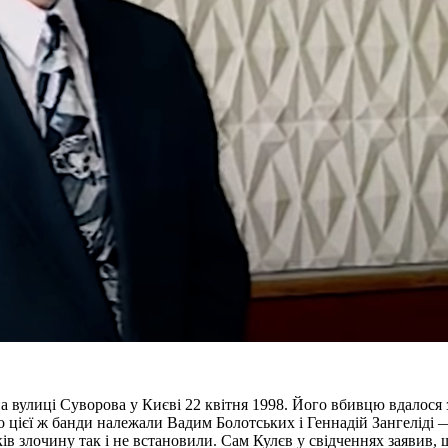
на вулиці Суворова у Києві 22 квітня 1998. Його вбивцю вдалося
 цієї ж банди належали Вадим Болотських і Геннадій Зангеліді 
ів злочину так і не встановили. Сам Кулєв у свідченнях заявив,