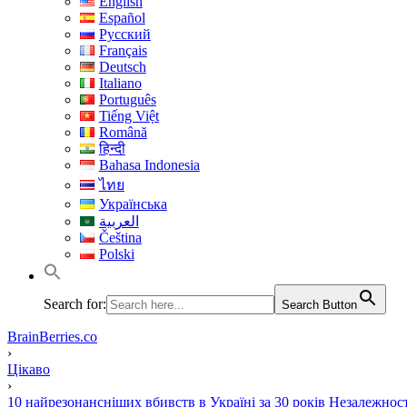
English
Español
Русский
Français
Deutsch
Italiano
Português
Tiếng Việt
Română
हिन्दी
Bahasa Indonesia
ไทย
Українська
العربية
Čeština
Polski
Search for:
Search Button
BrainBerries.co
›
Цікаво
›
10 найрезонансніших вбивств в Україні за 30 років Незалежност