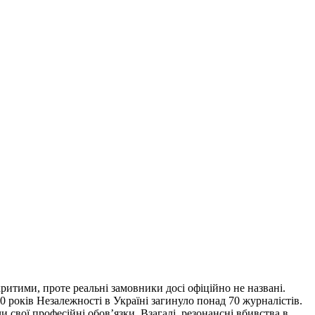
критими, проте реальні замовники досі офіційно не названі.
0 років Незалежності в Україні загинуло понад 70 журналістів.
 свої професійні обов’язки. Взагалі, резонансні вбивства в