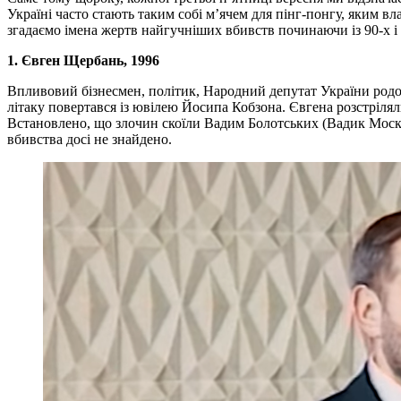
Україні часто стають таким собі м’ячем для пінг-понгу, яким вл
згадаємо імена жертв найгучніших вбив
1. Євген Щербань, 1996
Впливовий бізнесмен, політик, Народний депутат України родо
літаку повертався із ювілею Йосипа Кобзона. Євгена розстріляли
Встановлено, що злочин скоїли Вадим Болотських (Вадик Москви
вбивства досі не знайдено.