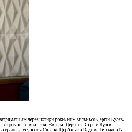
 затримати аж через чотири роки, ним виявився Сергій Кулєв,
— затримані за вбивство Євгена Щербаня. Сергій Кулєв
 що гроші за усунення Євгена Щербаня та Вадима Гетьмана їх