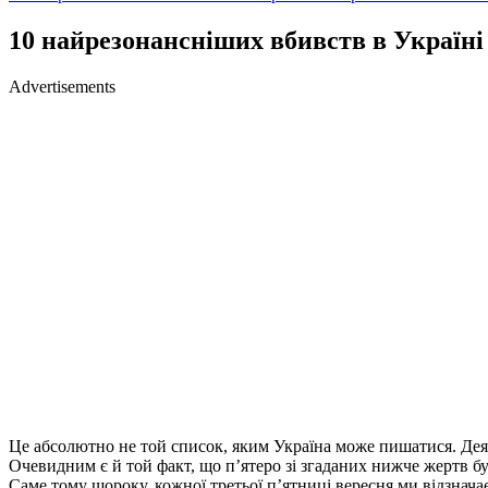
10 найрезонансніших вбивств в Україні 
Advertisements
Це абсолютно не той список, яким Україна може пишатися. Деякі
Очевидним є й той факт, що п’ятеро зі згаданих нижче жертв бу
Саме тому щороку, кожної третьої п’ятниці вересня ми відзнача