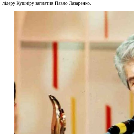
лідеру Кушніру заплатив Павло Лазаренк