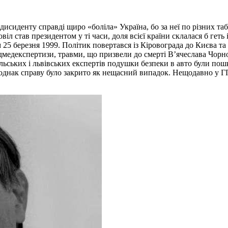
дисиденту справді щиро «боліла» Україна, бо за неї по різних таб
овіл став президентом у ті часи, доля всієї країни склалася б ге
25 березня 1999. Політик повертався із Кіровограда до Києва та
медекспертизи, травми, що призвели до смерті В’ячеслава Чорно
ських і львівських експертів подушки безпеки в авто були пошк
, однак справу було закрито як нещасний випадок. Нещодавно у 