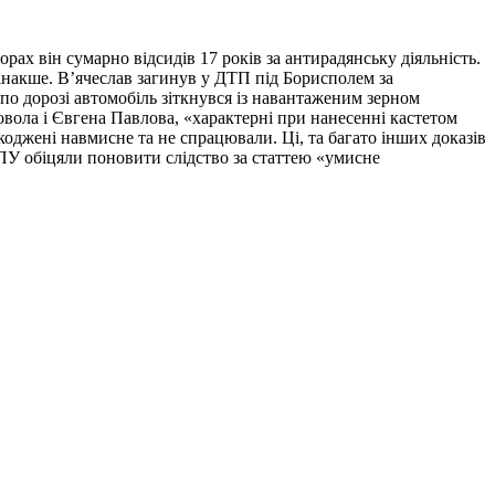
орах він сумарно відсидів 17 років за антирадянську діяльність.
ть інакше. В’ячеслав загинув у ДТП під Борисполем за
 по дорозі автомобіль зіткнувся із навантаженим зерном
вола і Євгена Павлова, «характерні при нанесенні кастетом
оджені навмисне та не спрацювали. Ці, та багато інших доказів
ГПУ обіцяли поновити слідство за статтею «умисне