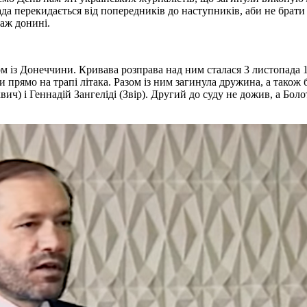
ада перекидається від попередників до наступників, аби не брати
ств починаючи із 90-х і аж донині.
м із Донеччини. Кривава розправа над ним сталася 3 листопада
 прямо на трапі літака. Разом із ним загинула дружина, а також 
ч) і Геннадій Зангеліді (Звір). Другий до суду не дожив, а Бол