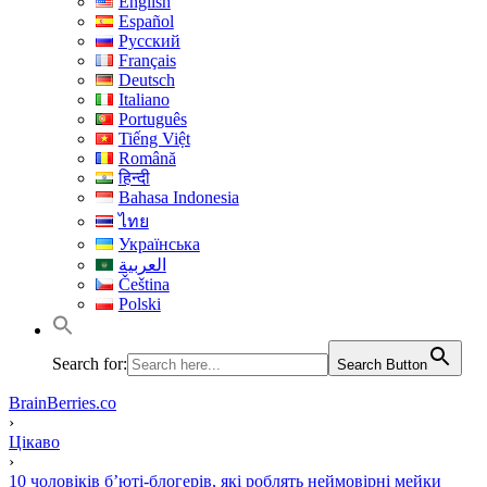
English
Español
Русский
Français
Deutsch
Italiano
Português
Tiếng Việt
Română
हिन्दी
Bahasa Indonesia
ไทย
Українська
العربية
Čeština
Polski
Search for:
Search Button
BrainBerries.co
›
Цікаво
›
10 чоловіків б’юті-блогерів, які роблять неймовірні мейки