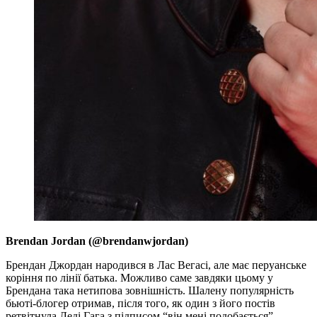
Brendan Jordan (@brendanwjordan)
Брендан Джордан народився в Лас Вегасі, але має перуанське
коріння по лінії батька. Можливо саме завдяки цьому у
Брендана така нетипова зовнішність. Шалену популярність
бьюті-блогер отримав, після того, як один з його постів
ретвітнула Леді Гага з підписом “він мені подобається”.