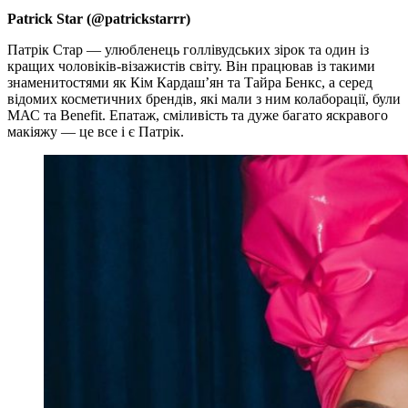
Patrick Star (@patrickstarrr)
Патрік Стар — улюбленець голлівудських зірок та один із
кращих чоловіків-візажистів світу. Він працював із такими
знаменитостями як Кім Кардаш’ян та Тайра Бенкс, а серед
відомих косметичних брендів, які мали з ним колаборації, були
МАС та Benefit. Епатаж, сміливість та дуже багато яскравого
макіяжу — це все і є Патрік.