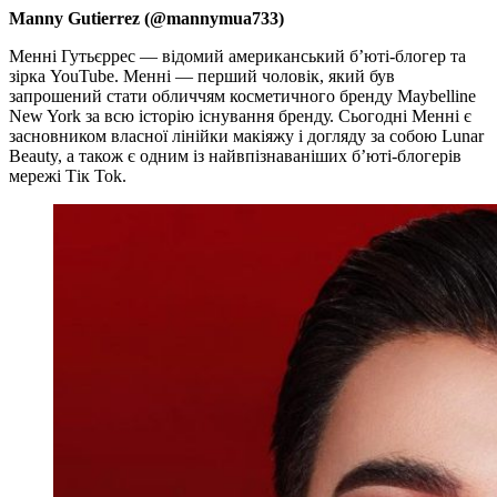
Manny Gutierrez (@mannymua733)
Менні Гутьєррес — відомий американський б’ютi-блогер та
зірка YouTube. Менні — перший чоловік, який був
запрошений стати обличчям косметичного бренду Maybelline
New York за всю історію існування бренду. Сьогодні Менні є
засновником власної лінійки макіяжу і догляду за собою Lunar
Beauty, а також є одним із найвпізнаваніших б’юті-блогерів
мережі Тік Tok.