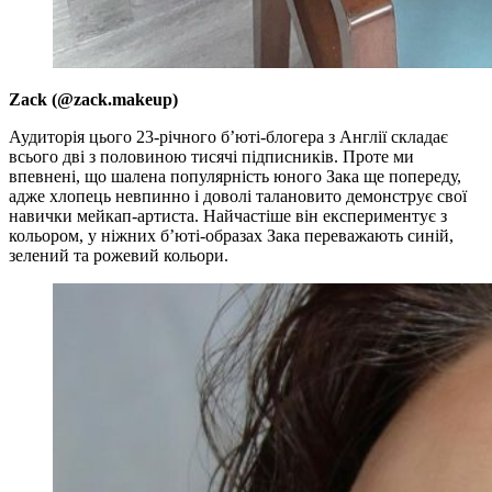
Zack (@zack.makeup)
Аудиторія цього 23-річного б’юті-блогера з Англії складає
всього дві з половиною тисячі підписників. Проте ми
впевнені, що шалена популярність юного Зака ще попереду,
адже хлопець невпинно і доволі талановито демонструє свої
навички мейкап-артиста. Найчастіше він експериментує з
кольором, у ніжних б’юті-образах Зака переважають синій,
зелений та рожевий кольори.