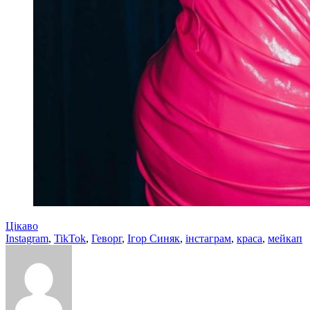
Цікаво
Instagram
,
TikTok
,
Геворг
,
Ігор Синяк
,
інстаграм
,
краса
,
мейкап