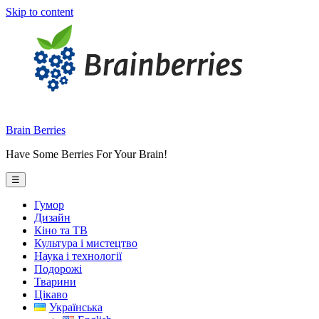
Skip to content
Brain Berries
Have Some Berries For Your Brain!
☰
Гумор
Дизайн
Кіно та ТВ
Культура і мистецтво
Наука і технології
Подорожі
Тварини
Цікаво
Українська