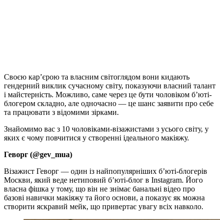
Своєю кар’єрою та власним світоглядом вони кидають
гендерний виклик сучасному світу, показуючи власний талант
і майстерність. Можливо, саме через це бути чоловіком б’юті-
блогером складно, але одночасно — це шанс заявити про себе
та працювати з відомими зірками.
Знайомимо вас з 10 чоловіками-візажистами з усього світу, у
яких є чому повчитися у створенні ідеального макіяжу.
Геворг (@gev_mua)
Візажист Геворг — один із найпопулярніших б’юті-блогерів
Москви, який веде нетиповий б’юті-блог в Instagram. Його
власна фішка у тому, що він не знімає банальні відео про
базові навички макіяжу та його основи, а показує як можна
створити яскравий мейк, що привертає увагу всіх навколо.