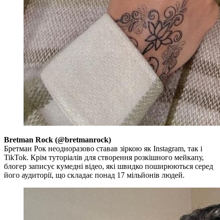
Bretman Rock (@bretmanrock)
Бретман Рок неодноразово ставав зіркою як Іnstagram, так і
TikTok. Крім туторіалів для створення розкішного мейкапу,
блогер записує кумедні відео, які швидко поширюються серед
його аудиторії, що складає понад 17 мільйонів людей.