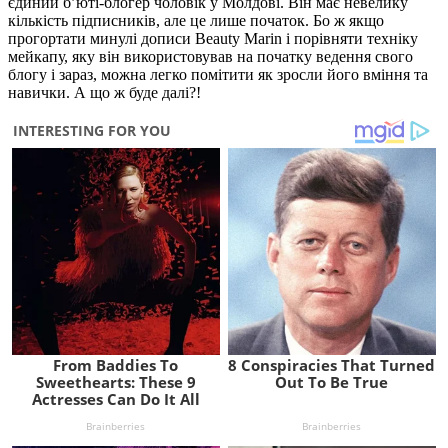
єдиний б’юті-блогер чоловік у Молдові. Він має невелику
кількість підписників, але це лише початок. Бо ж якщо
прогортати минулі дописи Beauty Marin і порівняти техніку
мейкапу, яку він використовував на початку ведення свого
блогу і зараз, можна легко помітити як зросли його вміння та
навички. А що ж буде далі?!