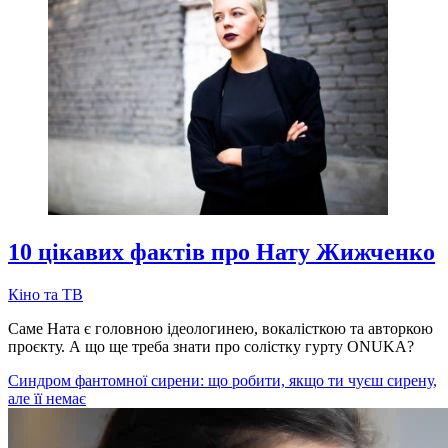
10 цікавих фактів про Нату Жижченко
Кіно та ТВ
Саме Ната є головною ідеологинею, вокалісткою та авторкою
проєкту. А що ще треба знати про солістку гурту ONUKA?
Синдром фантомної сирени: що робити, якщо ти чуєш сирену,
але її немає