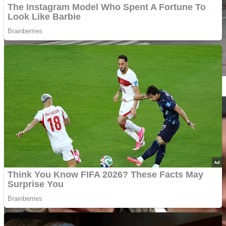
До і після: 10 фотографій зруйнованих росіянами українських
міст