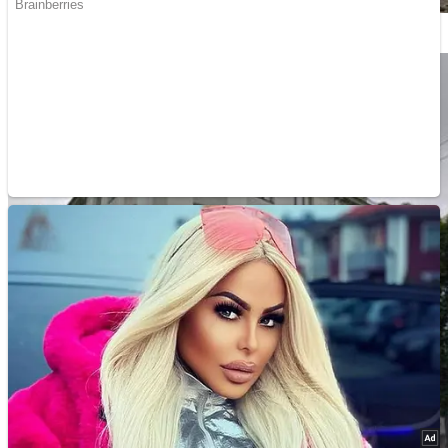
Цуценя, якого врятували українські солдати, став надійним
сторожем військової частини