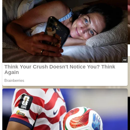
Олег Сєнцов, Андрій Хливнюк, Ігор Кондратюк та інші зірки,
що вступили до лав тероборони