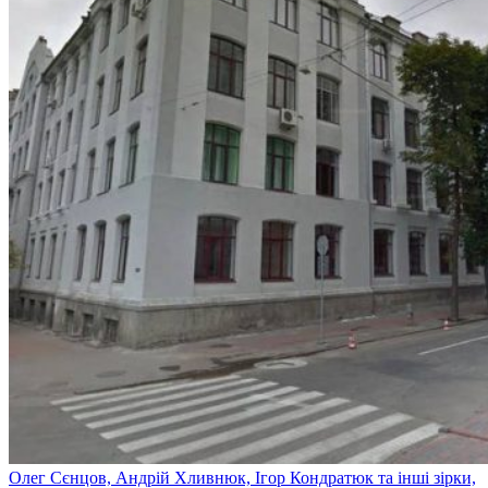
Олег Сєнцов, Андрій Хливнюк, Ігор Кондратюк та інші зірки,