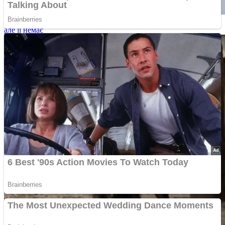
Синдром фантомної сирени: що робити, якщо ти чуєш сирену,
але її немає