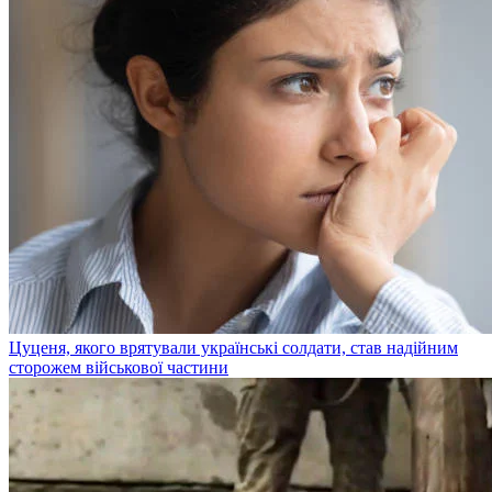
Цуценя, якого врятували українські солдати, став надійним
сторожем військової частини