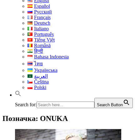
English
Español
Русский
Français
Deutsch
Italiano
Português
Tiếng Việt
Română
हिन्दी
Bahasa Indonesia
ไทย
Українська
العربية
Čeština
Polski
Search for:
Search Button
Позначка:
ONUKA