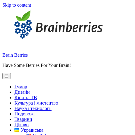
Skip to content
Brain Berries
Have Some Berries For Your Brain!
☰
Гумор
Дизайн
Кіно та ТВ
Культура і мистецтво
Наука і технології
Подорожі
Тварини
Цікаво
Українська