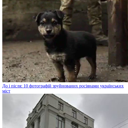
До і після: 10 фотографій зруйнованих росіянами українських
міст