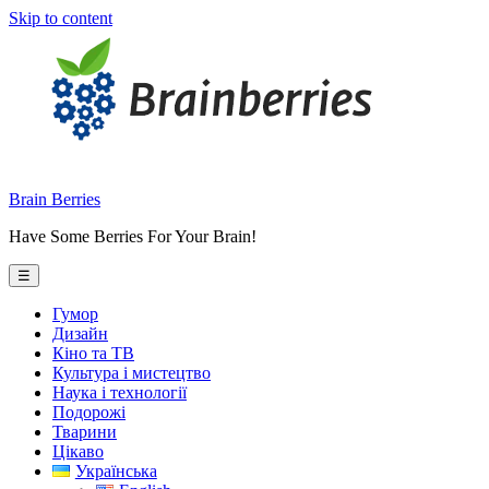
Skip to content
Brain Berries
Have Some Berries For Your Brain!
☰
Гумор
Дизайн
Кіно та ТВ
Культура і мистецтво
Наука і технології
Подорожі
Тварини
Цікаво
Українська