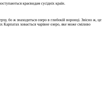
е поступаються краєвидам сусідніх країн.
ху, бо ж знаходиться озеро в глибокій воронці. Звісно ж, це
их Карпатах ховається чарівне озеро, яке може сміливо