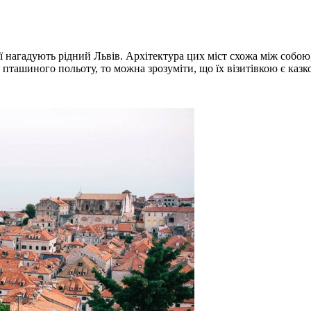
нагадують рідний Львів. Архітектура цих міст схожа між собою, 
 пташиного польоту, то можна зрозуміти, що їх візитівкою є казк