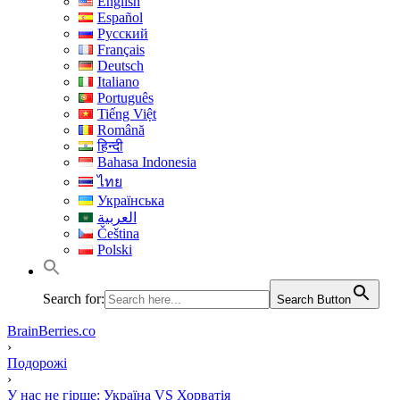
English
Español
Русский
Français
Deutsch
Italiano
Português
Tiếng Việt
Română
हिन्दी
Bahasa Indonesia
ไทย
Українська
العربية
Čeština
Polski
Search for:
Search Button
BrainBerries.co
›
Подорожі
›
У нас не гірше: Україна VS Хорватія