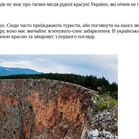
ців не знає про таємні місця рідної красуні України, які нічим н
ро. Сюди часто приїжджають туристи, аби поглянути на нього звер
ору, воно має звичайне зеленувато-синє забарвлення. В українськ
воєю красою та зачаровує з першого погляду.