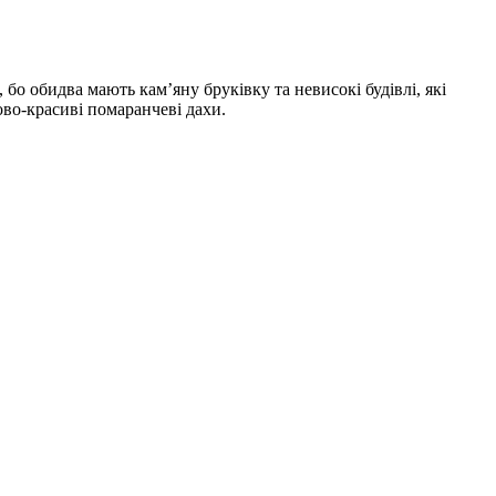
бо обидва мають кам’яну бруківку та невисокі будівлі, які
ово-красиві помаранчеві дахи.