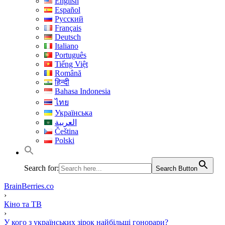
English
Español
Русский
Français
Deutsch
Italiano
Português
Tiếng Việt
Română
हिन्दी
Bahasa Indonesia
ไทย
Українська
العربية
Čeština
Polski
Search for:
Search Button
BrainBerries.co
›
Кіно та ТВ
›
У кого з українських зірок найбільші гонорари?