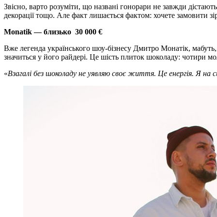
Звісно, варто розуміти, що названі гонорари не завжди дістають
декорації тощо. Але факт лишається фактом: хочете замовити зір
Monatik — близько
30 000 €
Вже легенда українського шоу-бізнесу Дмитро Монатік, мабуть, 
значиться у його райдері. Це шість плиток шоколаду: чотири м
«
Взагалі без шоколаду не уявляю своє життя. Це енергія. Я на 