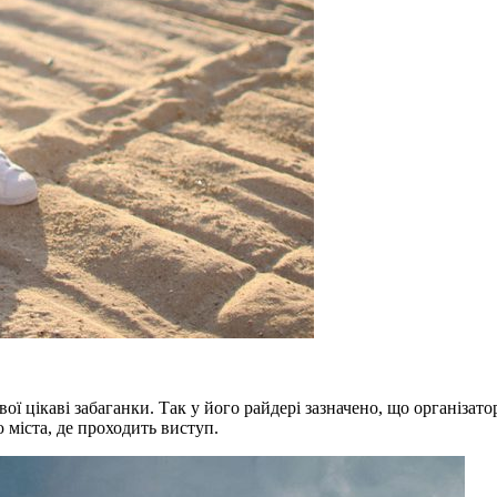
ої цікаві забаганки. Так у його райдері зазначено, що організат
ю міста, де проходить виступ.