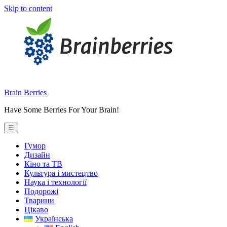
Skip to content
Brain Berries
Have Some Berries For Your Brain!
☰
Гумор
Дизайн
Кіно та ТВ
Культура і мистецтво
Наука і технології
Подорожі
Тварини
Цікаво
Українська