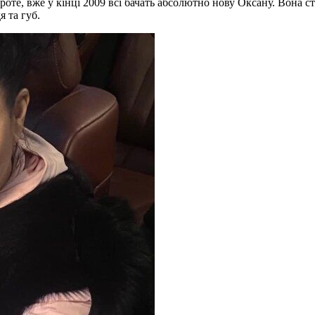
оте, вже у кінці 2009 всі бачать абсолютно нову Оксану. Вона 
оріддя та губ.