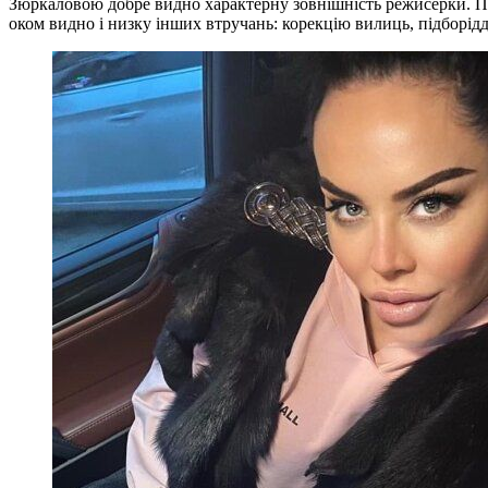
Зюркаловою добре видно характерну зовнішність режисерки. Пр
оком видно і низку інших втручань: корекцію вилиць, підб