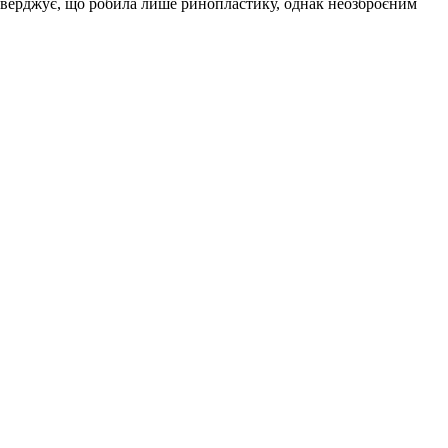
стверджує, що робила лише ринопластику, однак неозброєним