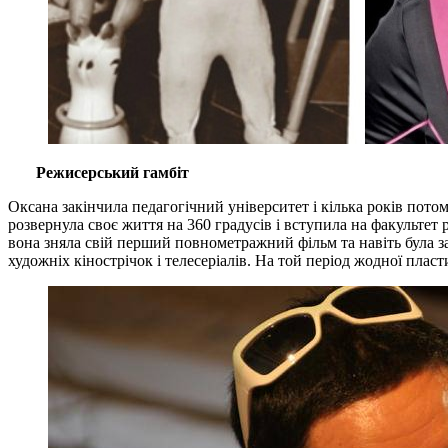
Режисерський гамбіт
Оксана закінчила педагогічний університет і кілька років пот
розвернула своє життя на 360 градусів і вступила на факультет 
вона зняла свій перший повнометражний фільм та навіть була з
художніх кінострічок і телесеріалів. На той період жодної п