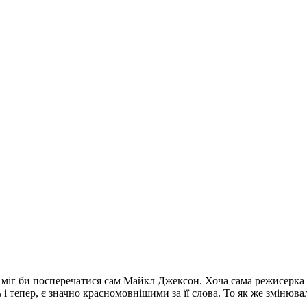
, міг би посперечатися сам Майкл Джексон. Хоча сама режисерка 
ь і тепер, є значно красномовнішими за її слова. То як же зміню