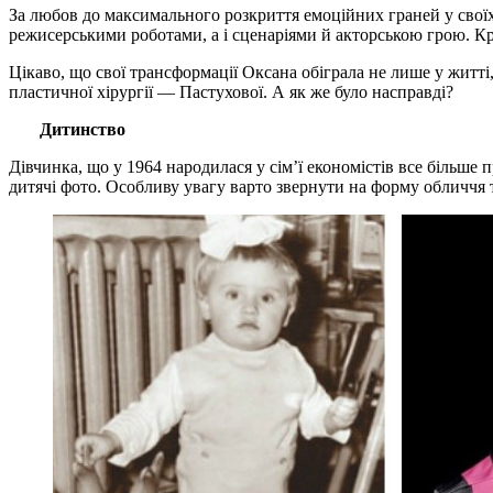
За любов до максимального розкриття емоційних граней у своїх
режисерськими роботами, а і сценаріями й акторською грою. 
Цікаво, що свої трансформації Оксана обіграла не лише у житті, 
пластичної хірургії — Пастухової. 
Дитинство
Дівчинка, що у 1964 народилася у сім’ї економістів все більш
дитячі фото. Особливу увагу варто звернути на форму обличч