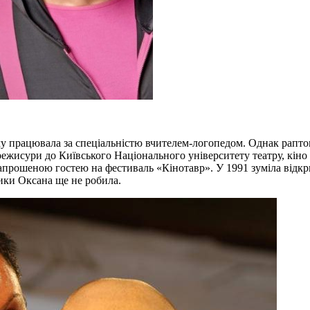
ому працювала за спеціальністю вчителем-логопедом. Однак рапто
режисури до Київського Національного університету театру, кіно 
апрошеною гостею на фестиваль «‎Кінотавр». У 1991 зуміла відкр
ластики Оксана ще не робила.