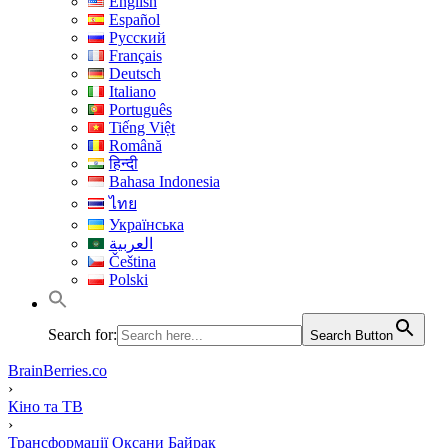
English
Español
Русский
Français
Deutsch
Italiano
Português
Tiếng Việt
Română
हिन्दी
Bahasa Indonesia
ไทย
Українська
العربية
Čeština
Polski
Search for:
Search Button
BrainBerries.co
›
Кіно та ТВ
›
Трансформації Оксани Байрак