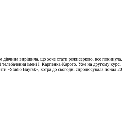
м дівчина вирішила, що хоче стати режисеркою, все покинула,
і телебачення імені І. Карпенка-Карого. Уже на другому курсі
ити «Studio Bayrak», котра до сьогодні спродюсувала понад 20