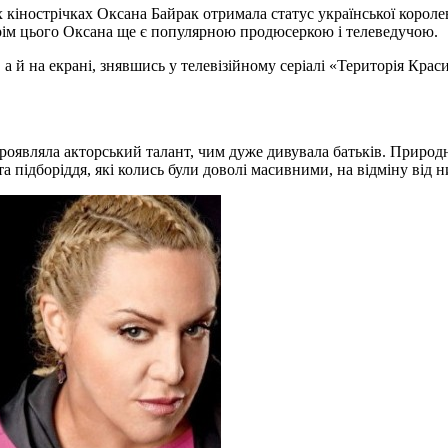
 кінострічках Оксана Байрак отримала статус української короле
Крім цього Оксана ще є популярною продюсеркою і телеведучою.
а й на екрані, знявшись у телевізійному серіалі «‎Територія Крас
А як же було насправді?
е проявляла акторський талант, чим дуже дивувала батьків. Прир
я та підборіддя, які колись були доволі масивними, на відмі