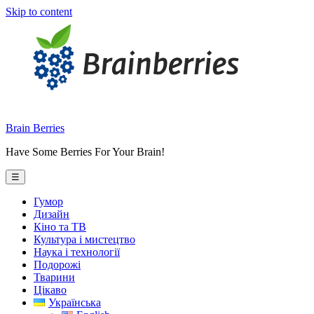
Skip to content
Brain Berries
Have Some Berries For Your Brain!
☰
Гумор
Дизайн
Кіно та ТВ
Культура і мистецтво
Наука і технології
Подорожі
Тварини
Цікаво
Українська