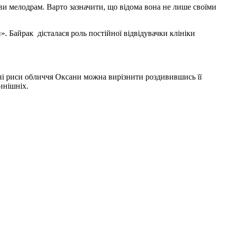
ви мелодрам. Варто зазначити, що відома вона не лише своїми
и». Байрак дісталася роль постійної відвідувачки клініки
одні риси обличчя Оксани можна вирізнити роздивившись її
ну від нинішніх.