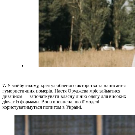
7.
У майбутньому, крім улюбленого акторства та написання
гумористичних номерів, Настя Оруджева мріє займатися
дизайном — започаткувати власну лінію одягу для високих
дівчат із формами. Вона впевнена, що її моделі
користуватимуться попитом в Україні.