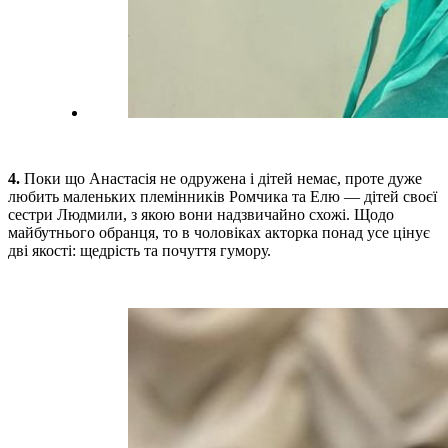
4.
Поки що Анастасія не одружена і дітей немає, проте дуже
любить маленьких племінників Ромчика та Елю — дітей своєї
сестри Людмили, з якою вони надзвичайно схожі. Щодо
майбутнього обранця, то в чоловіках акторка понад усе цінує
дві якості: щедрість та почуття гумору.