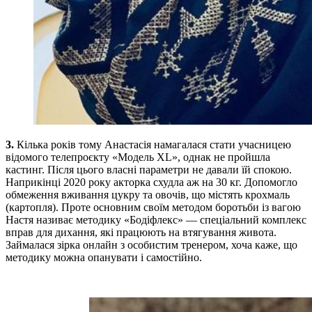
3.
Кілька років тому Анастасія намагалася стати учасницею
відомого телепроєкту «Модель XL», однак не пройшла
кастинг. Після цього власні параметри не давали їй спокою.
Наприкінці 2020 року акторка схудла аж на 30 кг. Допомогло
обмеження вживання цукру та овочів, що містять крохмаль
(картопля). Проте основним своїм методом боротьби із вагою
Настя називає методику «Бодіфлекс» — спеціальний комплекс
вправ для дихання, які працюють на втягування живота.
Займалася зірка онлайн з особистим тренером, хоча каже, що
методику можна опанувати і самостійно.