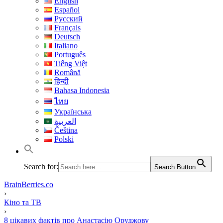
English
Español
Русский
Français
Deutsch
Italiano
Português
Tiếng Việt
Română
हिन्दी
Bahasa Indonesia
ไทย
Українська
العربية
Čeština
Polski
Search for:
Search Button
BrainBerries.co
›
Кіно та ТВ
›
8 цікавих фактів про Анастасію Оруджову