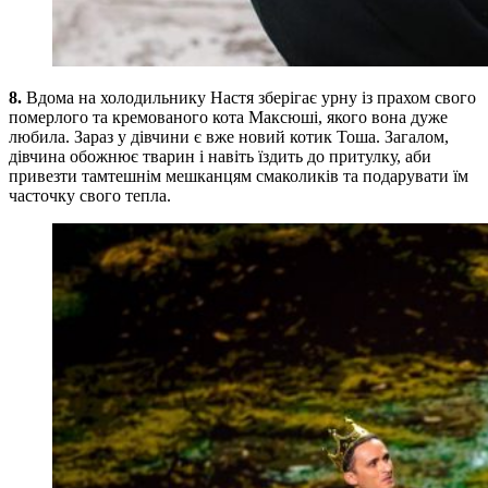
8.
Вдома на холодильнику Настя зберігає урну із прахом свого
померлого та кремованого кота Максюші, якого вона дуже
любила. Зараз у дівчини є вже новий котик Тоша. Загалом,
дівчина обожнює тварин і навіть їздить до притулку, аби
привезти тамтешнім мешканцям смаколиків та подарувати їм
часточку свого тепла.