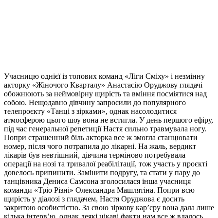
Учасницю однієї із топових команд «Ліги Сміху» і незмінну
акторку «Жіночого Кварталу» Анастасію Оруджову глядачі
обожнюють за неймовірну щирість та вміння посміятися над
собою. Нещодавно дівчину запросили до популярного
телепроєкту «Танці з зірками», однак насолодитися
атмосферою цього шоу вона не встигла. У день першого ефіру,
під час генеральної репетиції Настя сильно травмувала ногу.
Попри страшенний біль акторка все ж змогла станцювати
номер, після чого потрапила до лікарні. На жаль, вердикт
лікарів був невтішний, дівчина терміново потребувала
операції на нозі та тривалої реабілітації, тож участь у проєкті
довелось припинити. Замінити подругу, та стати у пару до
танцівника Дениса Самсона зголосилася інша учасниця
команди «Тріо Різні» Олександра Машлятіна. Попри всю
щирість у діалозі з глядачем, Настя Оруджова є досить
закритою особистістю. За свою зіркову кар’єру вона дала лише
кілька інтерв’ю, однак деякі цікаві факти нам все ж вдалось