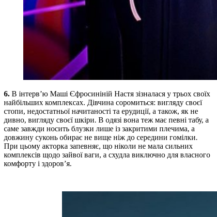
6.
В інтерв’ю Маші Єфросиніній Настя зізналася у трьох своїх
найбільших комплексах. Дівчина соромиться: вигляду своєї
стопи, недостатньої начитаності та ерудиції, а також, як не
дивно, вигляду своєї шкіри. В одязі вона теж має певні табу, а
саме завжди носить блузки лише із закритими плечима, а
довжину суконь обирає не вище ніж до середини гомілки.
При цьому акторка запевняє, що ніколи не мала сильних
комплексів щодо зайвої ваги, а схудла виключно для власного
комфорту і здоров’я.