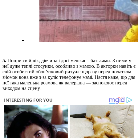
5.
Попри свій вік, дівчина і досі мешкає з батьками. З ними у
неї дуже теплі стосунки, особливо з мамою. В акторки навіть є
свій особистий обов’язковий ритуал: щоразу перед початком
зйомок вона вже з-за куліс телефонує мамі. Настя каже, що для
неї така маленька розмова як валеріана — заспокоює перед
виходом на сцену.