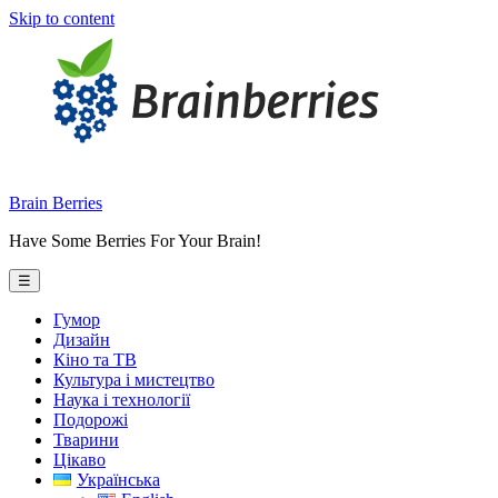
Skip to content
Brain Berries
Have Some Berries For Your Brain!
☰
Гумор
Дизайн
Кіно та ТВ
Культура і мистецтво
Наука і технології
Подорожі
Тварини
Цікаво
Українська