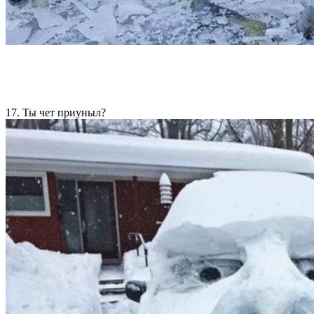
17. Ты чет приуныл?