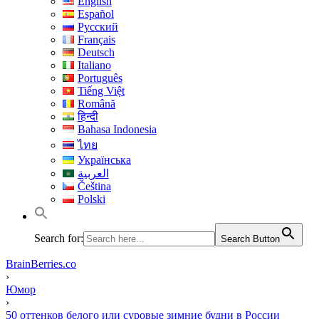
English
Español
Русский
Français
Deutsch
Italiano
Português
Tiếng Việt
Română
हिन्दी
Bahasa Indonesia
ไทย
Українська
العربية
Čeština
Polski
Search for:
Search Button
BrainBerries.co
›
Юмор
›
50 оттенков белого или суровые зимние будни в России