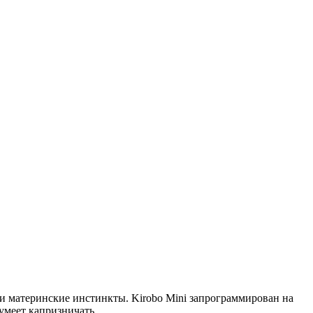
ои материнские инстинкты. Kirobo Mini запрограммирован на
умеет капризничать.