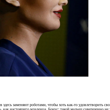
в здесь заменяют роботами, чтобы хоть как-то удовлетворить св
ь, как настоящего младенца. Бонус: такой малыш совершенно не 