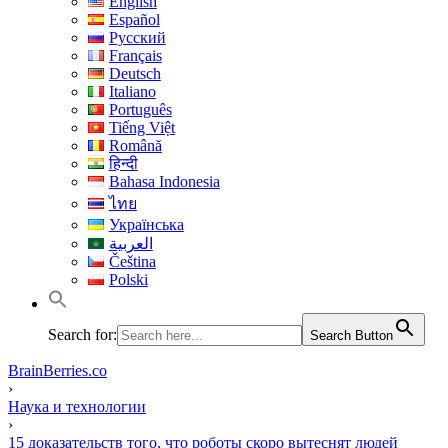
English
Español
Русский
Français
Deutsch
Italiano
Português
Tiếng Việt
Română
हिन्दी
Bahasa Indonesia
ไทย
Українська
العربية
Čeština
Polski
Search for:
Search Button
BrainBerries.co
›
Наука и технологии
›
15 доказательств того, что роботы скоро вытеснят людей