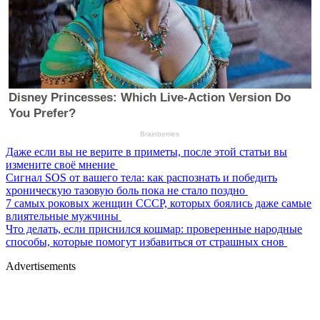
Даже если вы не верите в приметы, после этой статьи вы
измените своё мнение
Сигнал SOS от вашего тела: как распознать и победить
хроническую тазовую боль пока не стало поздно
7 самых роковых женщин СССР, которых боялись даже самые
влиятельные мужчины
Что делать, если приснился кошмар: проверенные народные
способы, которые помогут избавиться от страшных снов
Advertisements