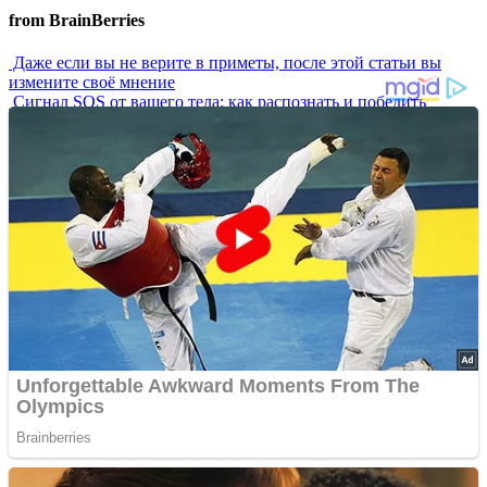
from BrainBerries
Даже если вы не верите в приметы, после этой статьи вы
измените своё мнение
Сигнал SOS от вашего тела: как распознать и победить
хроническую тазовую боль пока не стало поздно
7 самых роковых женщин СССР, которых боялись даже самые
влиятельные мужчины
Что делать, если приснился кошмар: проверенные народные
способы, которые помогут избавиться от страшных снов
Вырезанные сцены, которые могли изменить «Гарри
Поттера», «Титаник» и другие шедевры
Advertisements