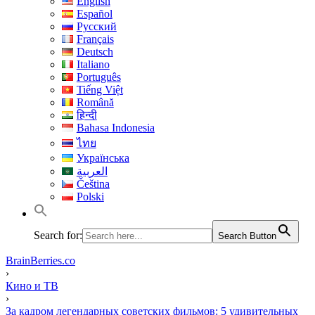
English
Español
Русский
Français
Deutsch
Italiano
Português
Tiếng Việt
Română
हिन्दी
Bahasa Indonesia
ไทย
Українська
العربية
Čeština
Polski
Search for:
Search Button
BrainBerries.co
›
Кино и ТВ
›
За кадром легендарных советских фильмов: 5 удивительных