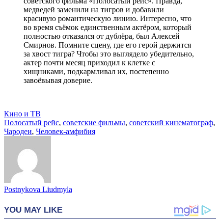
советского фильма «Полосатый рейс». Правда,
медведей заменили на тигров и добавили
красивую романтическую линию. Интересно, что
во время съёмок единственным актёром, который
полностью отказался от дублёра, был Алексей
Смирнов. Помните сцену, где его герой держится
за хвост тигра? Чтобы это выглядело убедительно,
актер почти месяц приходил к клетке с
хищниками, подкармливал их, постепенно
завоёвывая доверие.
Кино и ТВ
Полосатый рейс
,
советские фильмы
,
советский кинематограф
,
Чародеи
,
Человек-амфибия
Postnykova Liudmyla