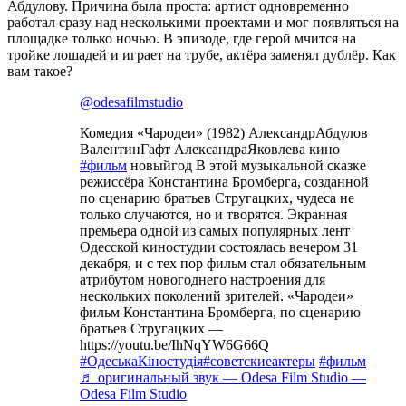
Абдулову. Причина была проста: артист одновременно
работал сразу над несколькими проектами и мог появляться на
площадке только ночью. В эпизоде, где герой мчится на
тройке лошадей и играет на трубе, актёра заменял дублёр. Как
вам такое?
@odesafilmstudio
Комедия «Чародеи» (1982) АлександрАбдулов
ВалентинГафт АлександраЯковлева кино
#фильм
новыйгод В этой музыкальной сказке
режиссёра Константина Бромберга, созданной
по сценарию братьев Стругацких, чудеса не
только случаются, но и творятся. Экранная
премьера одной из самых популярных лент
Одесской киностудии состоялась вечером 31
декабря, и с тех пор фильм стал обязательным
атрибутом новогоднего настроения для
нескольких поколений зрителей. «Чародеи»
фильм Константина Бромберга, по сценарию
братьев Стругацких —
https://youtu.be/IhNqYW6G66Q
#ОдеськаКіностудія
#советскиеактеры
#фильм
♬ оригинальный звук — Odesa Film Studio —
Odesa Film Studio