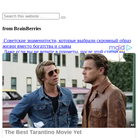
from BrainBerries
Советские знаменитости, которые выбрали скромный образ
жизни вместо богатства и славы
Даже если вы не верите в приметы, после этой статьи вы
измените своё мнение
Сигнал SOS от вашего тела: как распознать и победить
хроническую тазовую боль пока не стало поздно
7 самых роковых женщин СССР, которых боялись даже самые
влиятельные мужчины
Что делать, если приснился кошмар: проверенные народные
способы, которые помогут избавиться от страшных снов
Advertisements