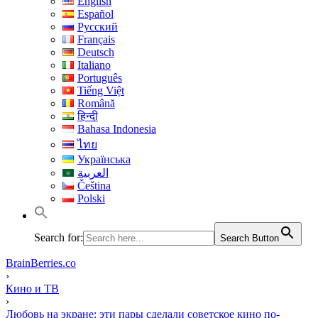
English
Español
Русский
Français
Deutsch
Italiano
Português
Tiếng Việt
Română
हिन्दी
Bahasa Indonesia
ไทย
Українська
العربية
Čeština
Polski
Search for:
Search Button
BrainBerries.co
›
Кино и ТВ
›
Любовь на экране: эти пары сделали советское кино по-