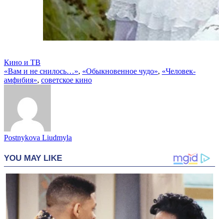
Кино и ТВ
«Вам и не снилось…»
,
«Обыкновенное чудо»
,
«Человек-
амфибия»
,
советское кино
Postnykova Liudmyla