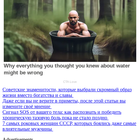
Советские знаменитости, которые выбрали скромный образ
жизни вместо богатства и славы
Даже если вы не верите в приметы, после этой статьи вы
измените своё мнение
Сигнал SOS от вашего тела: как распознать и победить
хроническую тазовую боль пока не стало поздно
7 самых роковых женщин СССР, которых боялись даже самые
влиятельные мужчины
Advertisements