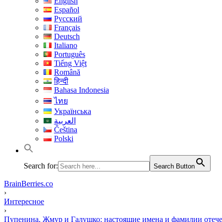
English
Español
Русский
Français
Deutsch
Italiano
Português
Tiếng Việt
Română
हिन्दी
Bahasa Indonesia
ไทย
Українська
العربية
Čeština
Polski
Search for:
Search Button
BrainBerries.co
›
Интересное
›
Пупенина, Жмур и Галушко: настоящие имена и фамилии отеч