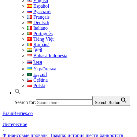
English
Español
Русский
Français
Deutsch
Italiano
Português
Tiếng Việt
Română
हिन्दी
Bahasa Indonesia
ไทย
Українська
العربية
Čeština
Polski
Search for:
Search Button
BrainBerries.co
›
Интересное
›
Финансовые провалы Трампа: история шести банкротств