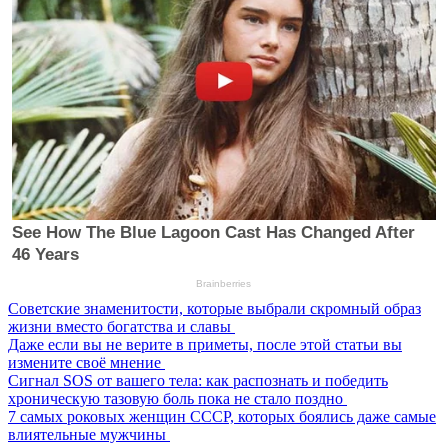
Советские знаменитости, которые выбрали скромный образ
жизни вместо богатства и славы
Даже если вы не верите в приметы, после этой статьи вы
измените своё мнение
Сигнал SOS от вашего тела: как распознать и победить
хроническую тазовую боль пока не стало поздно
7 самых роковых женщин СССР, которых боялись даже самые
влиятельные мужчины