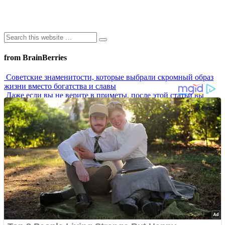
from BrainBerries
Советские знаменитости, которые выбрали скромный образ
жизни вместо богатства и славы
Даже если вы не верите в приметы, после этой статьи вы
измените своё мнение
Сигнал SOS от вашего тела: как распознать и победить
хроническую тазовую боль пока не стало поздно
7 самых роковых женщин СССР, которых боялись даже самые
влиятельные мужчины
Что делать, если приснился кошмар: проверенные народные
способы, которые помогут избавиться от страшных снов
Advertisements