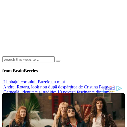
from BrainBerries
Limbajul corpului: Buzele nu mint
Andrei Rotaru, look nou după despărțirea de Cristina Petre
Cerneală, identitate și tradiție: 10 povești fascinante din lumea
tatuajelor
Cele mai fierbinți scene de dans de pe ecran: momente care au
definit stilul, seducția și povestea
Nicușor Dan: cum a ajuns una dintre cele mai discutate figuri
politice