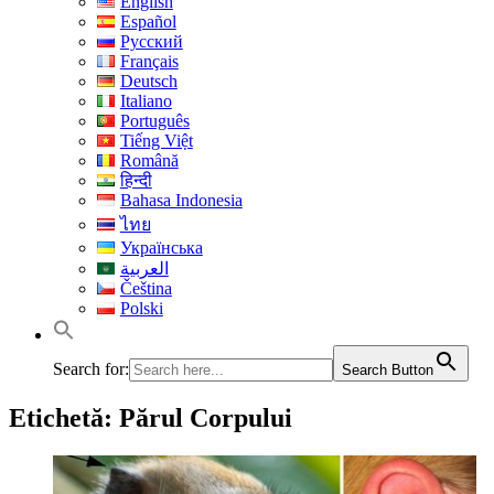
English
Español
Русский
Français
Deutsch
Italiano
Português
Tiếng Việt
Română
हिन्दी
Bahasa Indonesia
ไทย
Українська
العربية
Čeština
Polski
Search for:
Search Button
Etichetă:
Părul Corpului