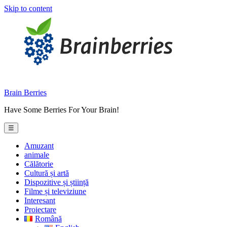
Skip to content
Brain Berries
Have Some Berries For Your Brain!
☰
Amuzant
animale
Călătorie
Cultură și artă
Dispozitive și știință
Filme și televiziune
Interesant
Proiectare
Română