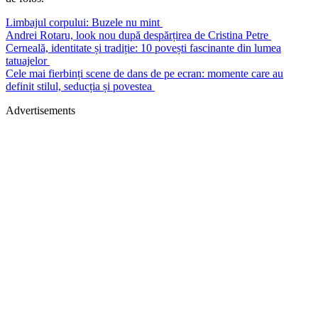
Limbajul corpului: Buzele nu mint
Andrei Rotaru, look nou după despărțirea de Cristina Petre
Cerneală, identitate și tradiție: 10 povești fascinante din lumea
tatuajelor
Cele mai fierbinți scene de dans de pe ecran: momente care au
definit stilul, seducția și povestea
Advertisements