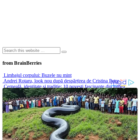
from BrainBerries
Limbajul corpului: Buzele nu mint
Andrei Rotaru, look nou după despărțirea de Cristina Petre
Cerneală, identitate și tradiție: 10 povești fascinante din lumea
tatuajelor
Cele mai fierbinți scene de dans de pe ecran: momente care au
definit stilul, seducția și povestea
Nicușor Dan: cum a ajuns una dintre cele mai discutate figuri
politice
Advertisements