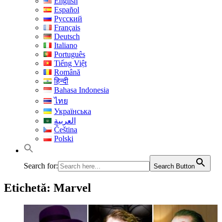
English
Español
Русский
Français
Deutsch
Italiano
Português
Tiếng Việt
Română
हिन्दी
Bahasa Indonesia
ไทย
Українська
العربية
Čeština
Polski
Search for:
Search Button
Etichetă:
Marvel