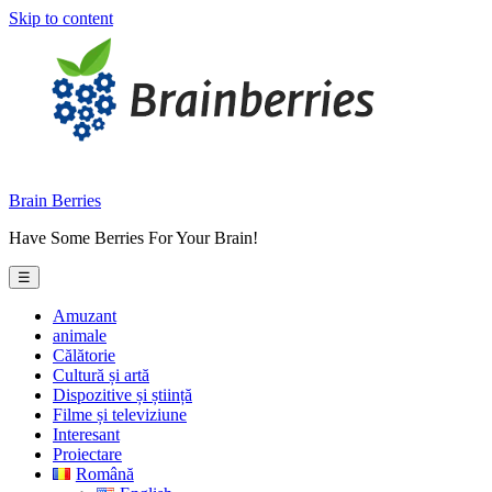
Skip to content
Brain Berries
Have Some Berries For Your Brain!
☰
Amuzant
animale
Călătorie
Cultură și artă
Dispozitive și știință
Filme și televiziune
Interesant
Proiectare
Română