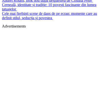
Andrei Rotaru, look nou după despărțirea de Cristina Petre
Cerneală, identitate și tradiție: 10 povești fascinante din lumea
tatuajelor
Cele mai fierbinți scene de dans de pe ecran: momente care au
definit stilul, seducția și povestea
Advertisements