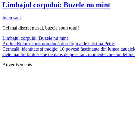
Limbajul corpului: Buzele nu mint
Interesant
Cel mai discret mesaj, buzele spun totul!
Limbajul corpului: Buzele nu mint
Andrei Rotaru, look nou după despărțirea de Cristina Petre
Cerneală, identitate și tradiție: 10 povești fascinante din lumea tatuaje
Cele mai fierbinți scene de dans de pe ecran: momente care au definit s
Advertisements