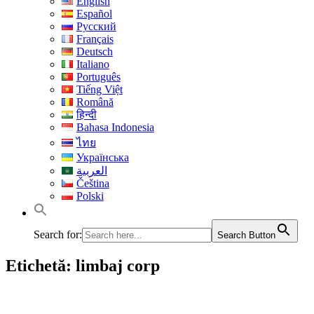
English
Español
Русский
Français
Deutsch
Italiano
Português
Tiếng Việt
Română
हिन्दी
Bahasa Indonesia
ไทย
Українська
العربية
Čeština
Polski
Search for:
Search Button
Etichetă:
limbaj corp