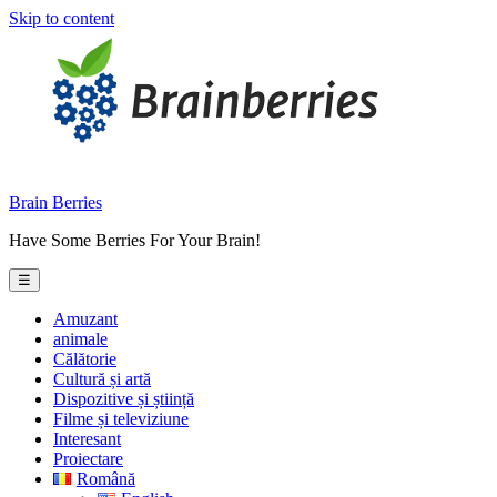
Skip to content
Brain Berries
Have Some Berries For Your Brain!
☰
Amuzant
animale
Călătorie
Cultură și artă
Dispozitive și știință
Filme și televiziune
Interesant
Proiectare
Română