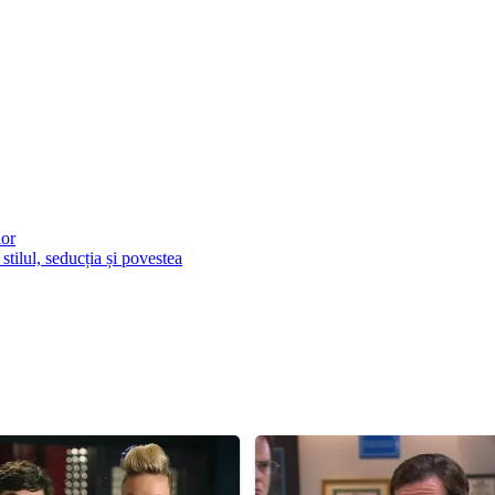
lor
tilul, seducția și povestea