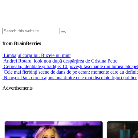
from BrainBerries
Limbajul corpului: Buzele nu mint
Andrei Rotaru, look nou după despărțirea de Cristina Petre
Cerneală, identitate și tradiție: 10 povești fascinante din lumea tatuaje
Cele mai fierbinți scene de dans de pe ecran: momente care au definit s
Nicușor Dan: cum a ajuns una dintre cele mai discutate figuri politice
Advertisements