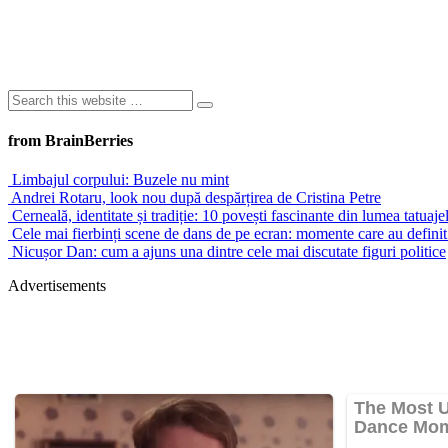
from BrainBerries
Limbajul corpului: Buzele nu mint
Andrei Rotaru, look nou după despărțirea de Cristina Petre
Cerneală, identitate și tradiție: 10 povești fascinante din lumea tatuaje
Cele mai fierbinți scene de dans de pe ecran: momente care au definit s
Nicușor Dan: cum a ajuns una dintre cele mai discutate figuri politice
Advertisements