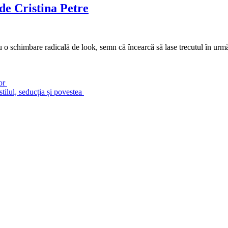
de Cristina Petre
u o schimbare radicală de look, semn că încearcă să lase trecutul în urm
lor
tilul, seducția și povestea