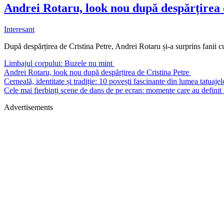
Andrei Rotaru, look nou după despărțirea 
Interesant
După despărțirea de Cristina Petre, Andrei Rotaru și-a surprins fanii c
Limbajul corpului: Buzele nu mint
Andrei Rotaru, look nou după despărțirea de Cristina Petre
Cerneală, identitate și tradiție: 10 povești fascinante din lumea tatuaje
Cele mai fierbinți scene de dans de pe ecran: momente care au definit s
Advertisements