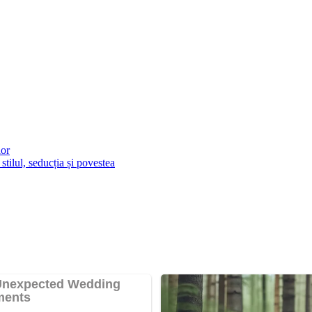
lor
tilul, seducția și povestea