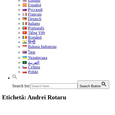
English
Español
Русский
Français
Deutsch
Italiano
Português
Tiếng Việt
Română
हिन्दी
Bahasa Indonesia
ไทย
Українська
العربية
Čeština
Polski
Search for:
Search Button
Etichetă:
Andrei Rotaru