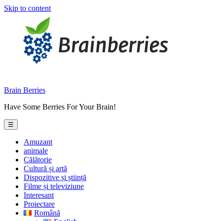
Skip to content
Brain Berries
Have Some Berries For Your Brain!
☰
Amuzant
animale
Călătorie
Cultură și artă
Dispozitive și știință
Filme și televiziune
Interesant
Proiectare
Română