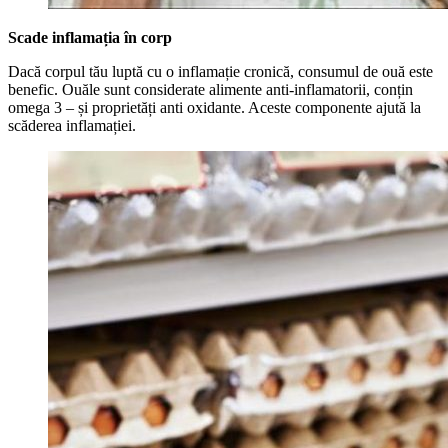
Scade inflamația în corp
Dacă corpul tău luptă cu o inflamație cronică, consumul de ouă este
benefic. Ouăle sunt considerate alimente anti-inflamatorii, conțin
omega 3 – și proprietăți anti oxidante. Aceste componente ajută la
scăderea inflamației.