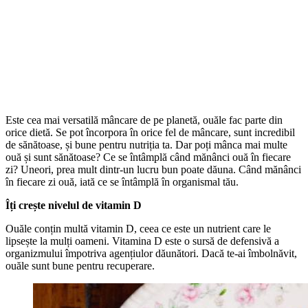
Este cea mai versatilă mâncare de pe planetă, ouăle fac parte din
orice dietă. Se pot încorpora în orice fel de mâncare, sunt incredibil
de sănătoase, și bune pentru nutriția ta. Dar poți mânca mai multe
ouă și sunt sănătoase? Ce se întâmplă când mănânci ouă în fiecare
zi? Uneori, prea mult dintr-un lucru bun poate dăuna. Când mănânci
în fiecare zi ouă, iată ce se întâmplă în organismal tău.
Îți crește nivelul de vitamin D
Ouăle conțin multă vitamin D, ceea ce este un nutrient care le
lipsește la mulți oameni. Vitamina D este o sursă de defensivă a
organizmului împotriva agențiulor dăunători. Dacă te-ai îmbolnăvit,
ouăle sunt bune pentru recuperare.