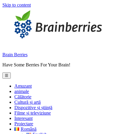
Skip to content
Brain Berries
Have Some Berries For Your Brain!
☰
Amuzant
animale
Călătorie
Cultură și artă
Dispozitive și știință
Filme și televiziune
Interesant
Proiectare
Română