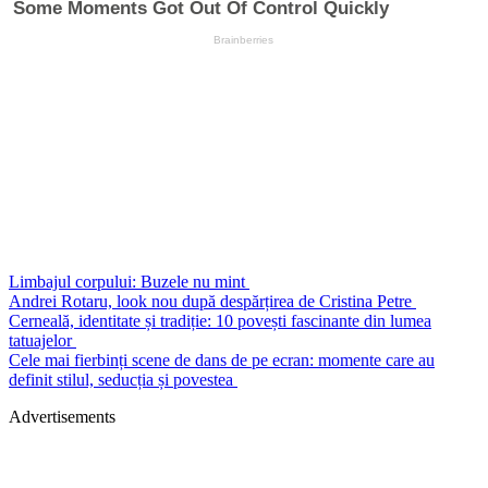
Limbajul corpului: Buzele nu mint
Andrei Rotaru, look nou după despărțirea de Cristina Petre
Cerneală, identitate și tradiție: 10 povești fascinante din lumea
tatuajelor
Cele mai fierbinți scene de dans de pe ecran: momente care au
definit stilul, seducția și povestea
Advertisements