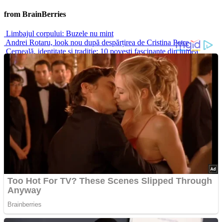
from BrainBerries
Limbajul corpului: Buzele nu mint
Andrei Rotaru, look nou după despărțirea de Cristina Petre
Cerneală, identitate și tradiție: 10 povești fascinante din lumea
tatuajelor
Cele mai fierbinți scene de dans de pe ecran: momente care au
definit stilul, seducția și povestea
Nicușor Dan: cum a ajuns una dintre cele mai discutate figuri
politice
Advertisements