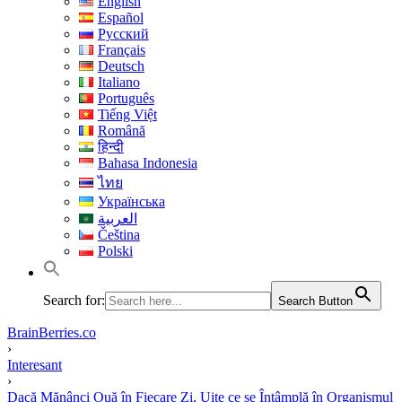
English
Español
Русский
Français
Deutsch
Italiano
Português
Tiếng Việt
Română
हिन्दी
Bahasa Indonesia
ไทย
Українська
العربية
Čeština
Polski
Search for:
Search Button
BrainBerries.co
›
Interesant
›
Dacă Mănânci Ouă în Fiecare Zi, Uite ce se Întâmplă în Organismul