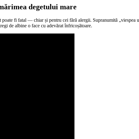
e mărimea degetului mare
 poate fi fatal — chiar și pentru cei fără alergii. Supranumită „viespea u
tregi de albine o face cu adevărat înfricoșătoare.