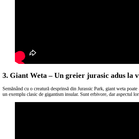
3. Giant Weta – Un greier jurasic adus la v
Semănând cu o creatură desprinsă din Jurassic Park, giant weta poate 
un exemplu clasic de gigantism insular. Sunt erbivore, dar aspectul lor 