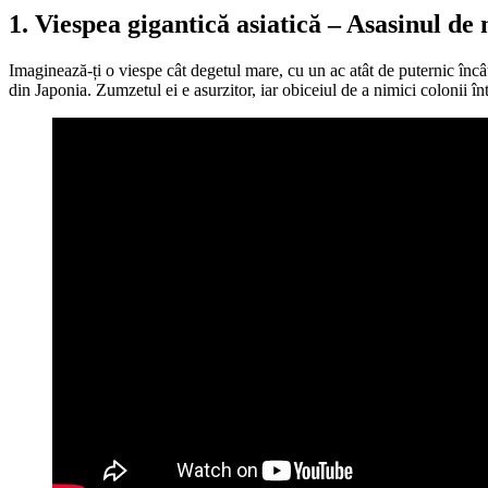
1. Viespea gigantică asiatică – Asasinul d
Imaginează-ți o viespe cât degetul mare, cu un ac atât de puternic încât
din Japonia. Zumzetul ei e asurzitor, iar obiceiul de a nimici colonii în