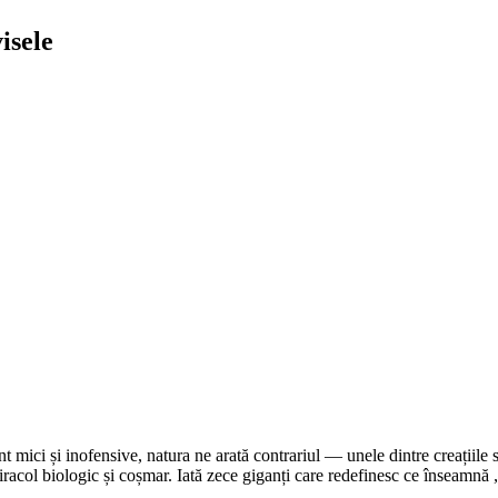
isele
t mici și inofensive, natura ne arată contrariul — unele dintre creațiile s
 miracol biologic și coșmar. Iată zece giganți care redefinesc ce înseamnă