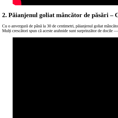
2. Păianjenul goliat mâncător de păsări – 
Cu o anvergură de până la 30 de centimetri, păianjenul goliat mâncător
Mulți crescători spun că aceste arahnide sunt surprinzător de docile — 