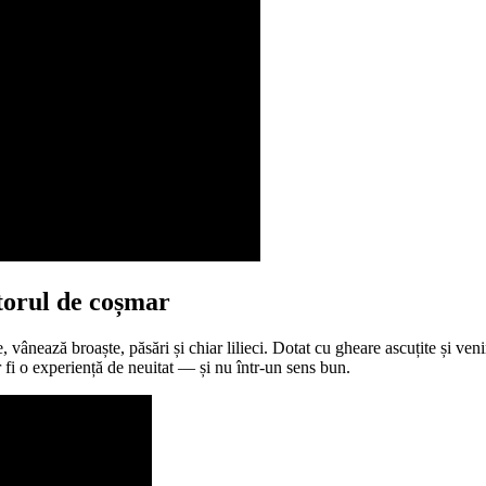
torul de coșmar
vânează broaște, păsări și chiar lilieci. Dotat cu gheare ascuțite și veni
r fi o experiență de neuitat — și nu într-un sens bun.