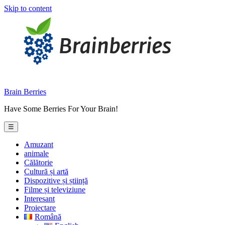
Skip to content
Brain Berries
Have Some Berries For Your Brain!
☰
Amuzant
animale
Călătorie
Cultură și artă
Dispozitive și știință
Filme și televiziune
Interesant
Proiectare
Română