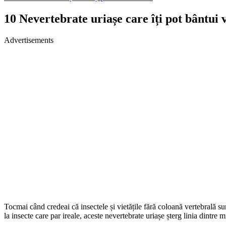
10 Nevertebrate uriașe care îți pot bântui v
Advertisements
Tocmai când credeai că insectele și vietățile fără coloană vertebrală sun
la insecte care par ireale, aceste nevertebrate uriașe șterg linia dintre