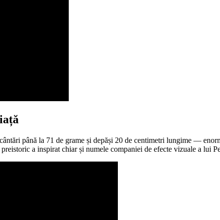
iață
cântări până la 71 de grame și depăși 20 de centimetri lungime — enorm
preistoric a inspirat chiar și numele companiei de efecte vizuale a lui P