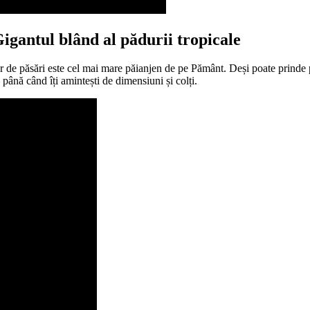
Gigantul blând al pădurii tropicale
 de păsări este cel mai mare păianjen de pe Pământ. Deși poate prinde p
până când îți amintești de dimensiuni și colți.