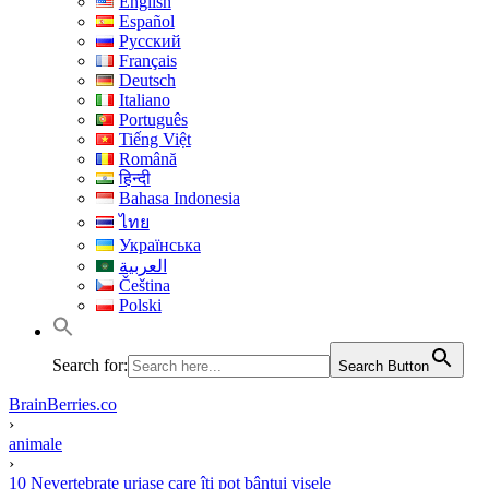
English
Español
Русский
Français
Deutsch
Italiano
Português
Tiếng Việt
Română
हिन्दी
Bahasa Indonesia
ไทย
Українська
العربية
Čeština
Polski
Search for:
Search Button
BrainBerries.co
›
animale
›
10 Nevertebrate uriașe care îți pot bântui visele