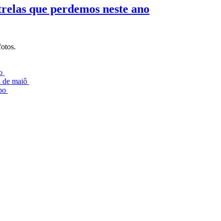
relas que perdemos neste ano
otos.
lo
l de maiô
mpo