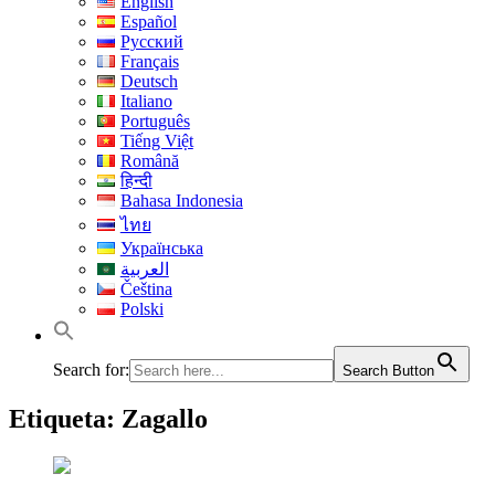
English
Español
Русский
Français
Deutsch
Italiano
Português
Tiếng Việt
Română
हिन्दी
Bahasa Indonesia
ไทย
Українська
العربية
Čeština
Polski
Search for:
Search Button
Etiqueta:
Zagallo