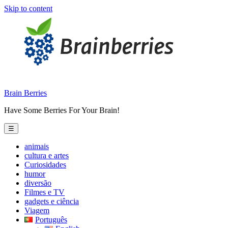
Skip to content
Brain Berries
Have Some Berries For Your Brain!
☰
animais
cultura e artes
Curiosidades
humor
diversão
Filmes e TV
gadgets e ciência
Viagem
Português