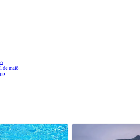
lo
l de maiô
mpo