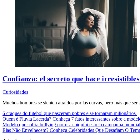
Confianza: el secreto que hace irresistible
Curiosidades
Muchos hombres se sienten atraídos por las curvas, pero más que ser al
6 craques do futebol que nasceram pobres e se tornaram milionários
Quem é Fluvia Lacerda? Conheça 7 fatos interessantes sobre a mode
Modelo que sofria bullying por usar biquíni estrela campanha mundia
Elas Não Envelhecem? Conheça Celebridades Que Desafiam O Te