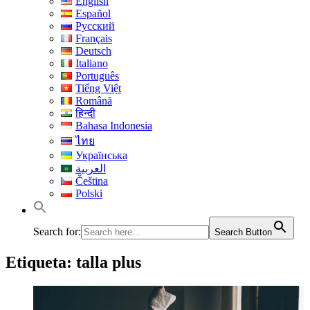
English
Español
Русский
Français
Deutsch
Italiano
Português
Tiếng Việt
Română
हिन्दी
Bahasa Indonesia
ไทย
Українська
العربية
Čeština
Polski
Search for:
Search Button
Etiqueta:
talla plus