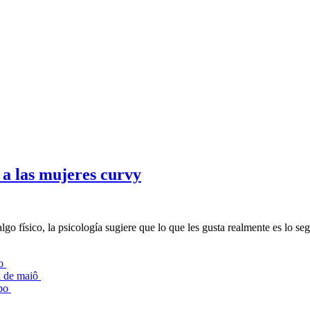
s a las mujeres curvy
go físico, la psicología sugiere que lo que les gusta realmente es lo se
lo
l de maiô
mpo