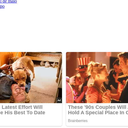
l de maiô
mpo