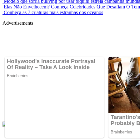
Modelo que sofria bullying por usar biquíni estrela campanha mundia
Elas Não Envelhecem? Conheça Celebridades Que Desafiam O Te
Conheça as 7 criaturas mais estranhas dos oceanos
Advertisements