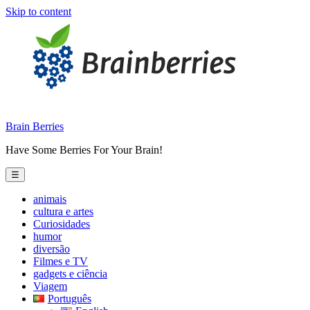
Skip to content
Brain Berries
Have Some Berries For Your Brain!
☰
animais
cultura e artes
Curiosidades
humor
diversão
Filmes e TV
gadgets e ciência
Viagem
Português