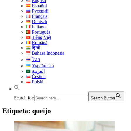
English
Español
Русский
Français
Deutsch
Italiano
Português
Tiếng Việt
Română
हिन्दी
Bahasa Indonesia
ไทย
Українська
العربية
Čeština
Polski
Search for:
Search Button
Etiqueta:
queijo