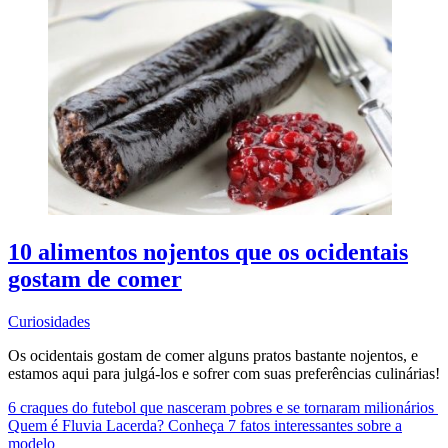
10 alimentos nojentos que os ocidentais
gostam de comer
Curiosidades
Os ocidentais gostam de comer alguns pratos bastante nojentos, e
estamos aqui para julgá-los e sofrer com suas preferências culinárias!
6 craques do futebol que nasceram pobres e se tornaram milionários
Quem é Fluvia Lacerda? Conheça 7 fatos interessantes sobre a
modelo