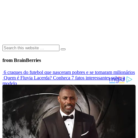
from BrainBerries
6 craques do futebol que nasceram pobres e se tornaram milionários
Quem é Fluvia Lacerda? Conheça 7 fatos interessantes sobre a
modelo
Modelo que sofria bullying por usar biquíni estrela campanha
mundial de maiô
Elas Não Envelhecem? Conheça Celebridades Que Desafiam O
Tempo
Conheça as 7 criaturas mais estranhas dos oceanos
Advertisements