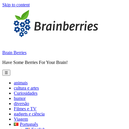
Skip to content
Brain Berries
Have Some Berries For Your Brain!
☰
animais
cultura e artes
Curiosidades
humor
diversão
Filmes e TV
gadgets e ciência
Viagem
Português