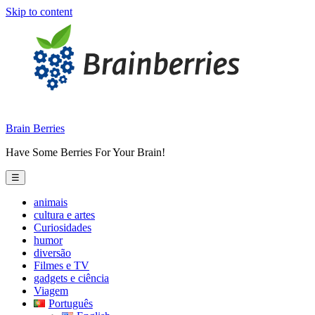
Skip to content
Brain Berries
Have Some Berries For Your Brain!
☰
animais
cultura e artes
Curiosidades
humor
diversão
Filmes e TV
gadgets e ciência
Viagem
Português