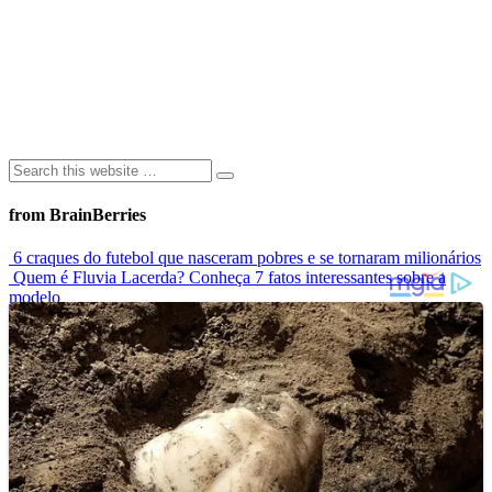
from BrainBerries
6 craques do futebol que nasceram pobres e se tornaram milionários
Quem é Fluvia Lacerda? Conheça 7 fatos interessantes sobre a
modelo
Modelo que sofria bullying por usar biquíni estrela campanha
mundial de maiô
Elas Não Envelhecem? Conheça Celebridades Que Desafiam O
Tempo
Conheça as 7 criaturas mais estranhas dos oceanos
Advertisements