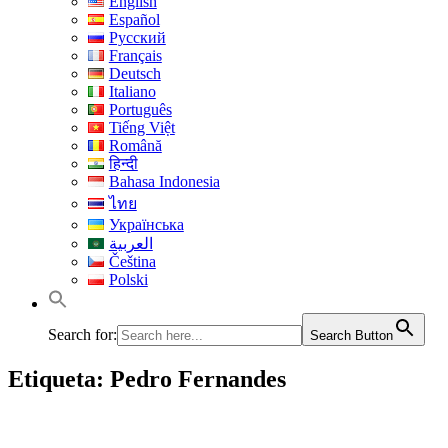
English
Español
Русский
Français
Deutsch
Italiano
Português
Tiếng Việt
Română
हिन्दी
Bahasa Indonesia
ไทย
Українська
العربية
Čeština
Polski
Search for:
Search Button
Etiqueta:
Pedro Fernandes