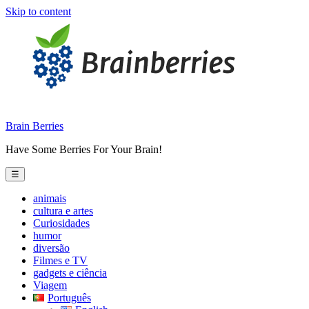
Skip to content
Brain Berries
Have Some Berries For Your Brain!
☰
animais
cultura e artes
Curiosidades
humor
diversão
Filmes e TV
gadgets e ciência
Viagem
Português