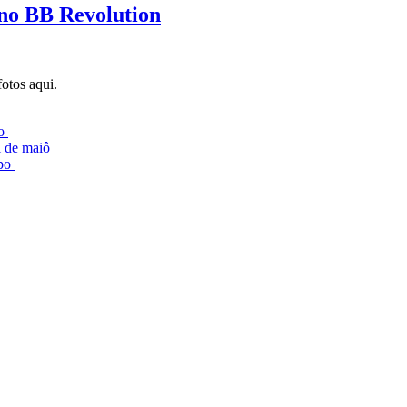
 no BB Revolution
otos aqui.
lo
l de maiô
mpo