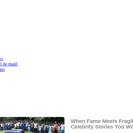
lo
l de maiô
mpo