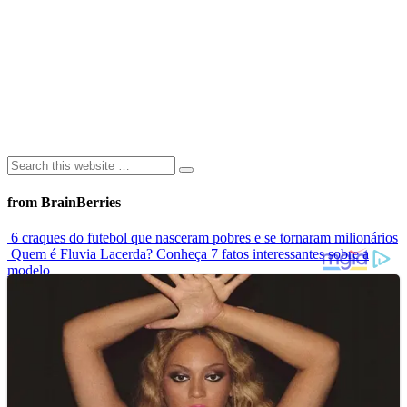
from BrainBerries
6 craques do futebol que nasceram pobres e se tornaram milionários
Quem é Fluvia Lacerda? Conheça 7 fatos interessantes sobre a
modelo
Modelo que sofria bullying por usar biquíni estrela campanha
mundial de maiô
Elas Não Envelhecem? Conheça Celebridades Que Desafiam O
Tempo
Conheça as 7 criaturas mais estranhas dos oceanos
Advertisements