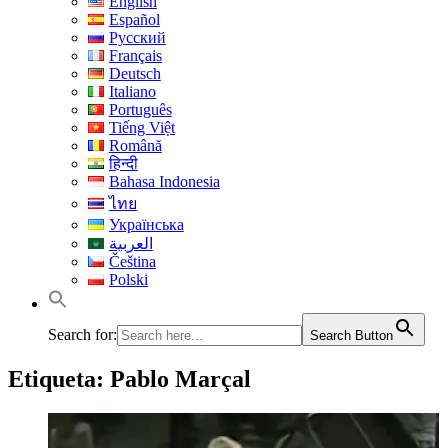
English
Español
Русский
Français
Deutsch
Italiano
Português
Tiếng Việt
Română
हिन्दी
Bahasa Indonesia
ไทย
Українська
العربية
Čeština
Polski
Search for:
Search Button
Etiqueta:
Pablo Marçal