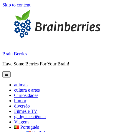
Skip to content
Brain Berries
Have Some Berries For Your Brain!
☰
animais
cultura e artes
Curiosidades
humor
diversão
Filmes e TV
gadgets e ciência
Viagem
Português