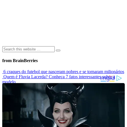
from BrainBerries
6 craques do futebol que nasceram pobres e se tornaram milionários
Quem é Fluvia Lacerda? Conheça 7 fatos interessantes sobre a
modelo
Modelo que sofria bullying por usar biquíni estrela campanha
mundial de maiô
Elas Não Envelhecem? Conheça Celebridades Que Desafiam O
Tempo
Conheça as 7 criaturas mais estranhas dos oceanos
Advertisements