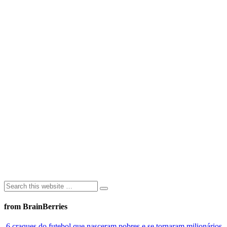
from BrainBerries
6 craques do futebol que nasceram pobres e se tornaram milionários