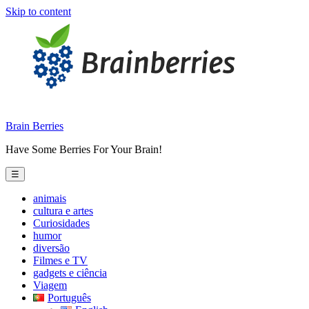
Skip to content
Brain Berries
Have Some Berries For Your Brain!
☰
animais
cultura e artes
Curiosidades
humor
diversão
Filmes e TV
gadgets e ciência
Viagem
Português