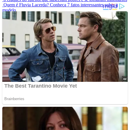
Quem é Fluvia Lacerda? Conheça 7 fatos interessantes sobre a
modelo
Modelo que sofria bullying por usar biquíni estrela campanha
mundial de maiô
Elas Não Envelhecem? Conheça Celebridades Que Desafiam O
Tempo
Conheça as 7 criaturas mais estranhas dos oceanos
Advertisements