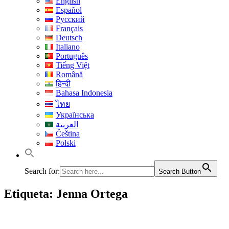
English
Español
Русский
Français
Deutsch
Italiano
Português
Tiếng Việt
Română
हिन्दी
Bahasa Indonesia
ไทย
Українська
العربية
Čeština
Polski
Search for:
Search Button
Etiqueta:
Jenna Ortega