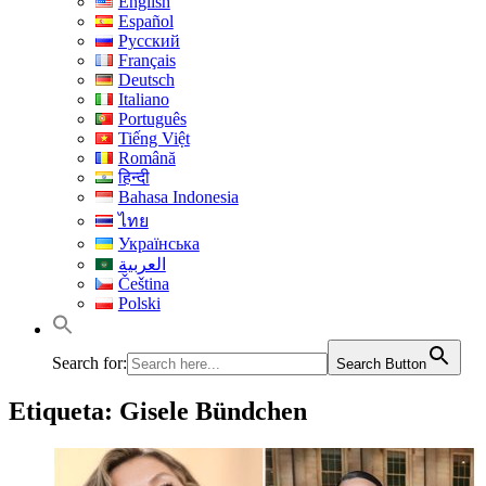
English
Español
Русский
Français
Deutsch
Italiano
Português
Tiếng Việt
Română
हिन्दी
Bahasa Indonesia
ไทย
Українська
العربية
Čeština
Polski
Search for:
Search Button
Etiqueta:
Gisele Bündchen