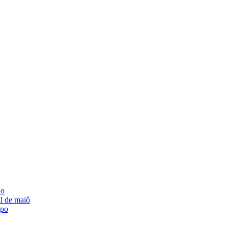
lo
l de maiô
mpo