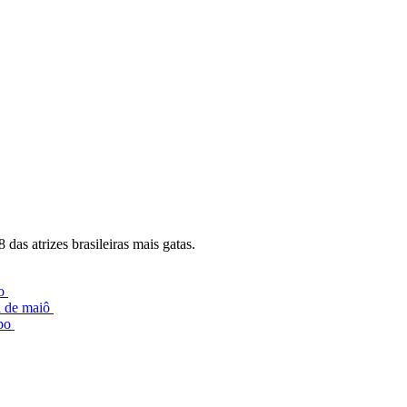
 das atrizes brasileiras mais gatas.
lo
l de maiô
mpo