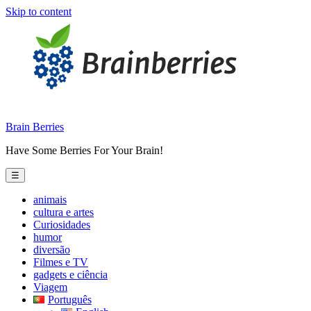
Skip to content
Brain Berries
Have Some Berries For Your Brain!
☰
animais
cultura e artes
Curiosidades
humor
diversão
Filmes e TV
gadgets e ciência
Viagem
Português