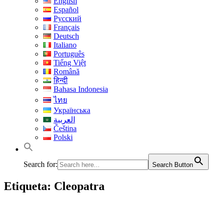
English
Español
Русский
Français
Deutsch
Italiano
Português
Tiếng Việt
Română
हिन्दी
Bahasa Indonesia
ไทย
Українська
العربية
Čeština
Polski
Search for:
Search Button
Etiqueta:
Cleopatra