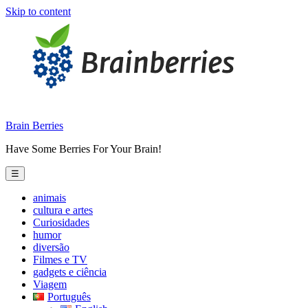
Skip to content
Brain Berries
Have Some Berries For Your Brain!
☰
animais
cultura e artes
Curiosidades
humor
diversão
Filmes e TV
gadgets e ciência
Viagem
Português