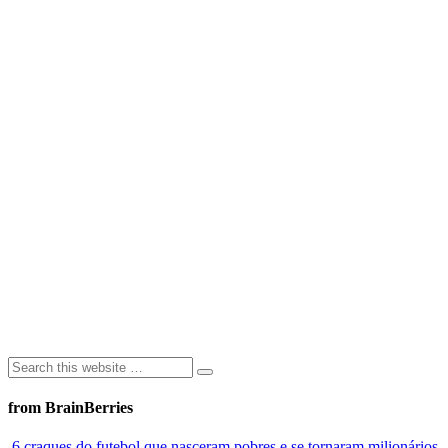
from BrainBerries
6 craques do futebol que nasceram pobres e se tornaram milionários