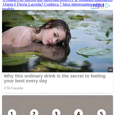
Quem é Fluvia Lacerda? Conheça 7 fatos interessantes sobre a
modelo
Modelo que sofria bullying por usar biquíni estrela campanha
mundial de maiô
Elas Não Envelhecem? Conheça Celebridades Que Desafiam O
Tempo
Conheça as 7 criaturas mais estranhas dos oceanos
Advertisements