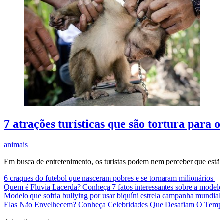
7 atrações turísticas que são tortura para 
animais
Em busca de entretenimento, os turistas podem nem perceber que estão
6 craques do futebol que nasceram pobres e se tornaram milionários
Quem é Fluvia Lacerda? Conheça 7 fatos interessantes sobre a mode
Modelo que sofria bullying por usar biquíni estrela campanha mundia
Elas Não Envelhecem? Conheça Celebridades Que Desafiam O Te