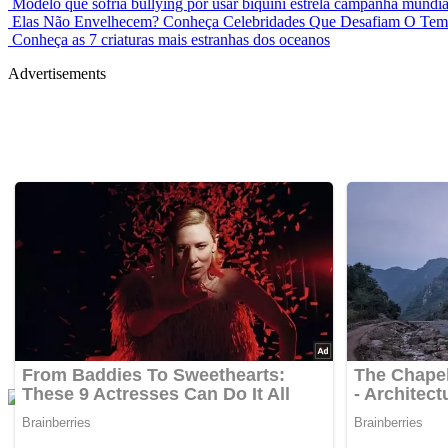
Modelo que sofria bullying por usar biquíni estrela campanha mundia
Elas Não Envelhecem? Conheça Celebridades Que Desafiam O Te
Conheça as 7 criaturas mais estranhas dos oceanos
Advertisements