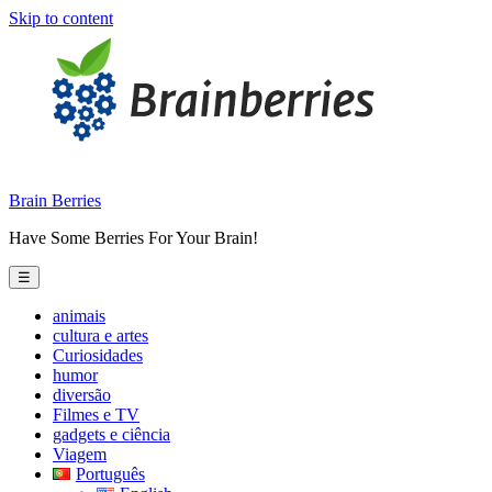
Skip to content
Brain Berries
Have Some Berries For Your Brain!
☰
animais
cultura e artes
Curiosidades
humor
diversão
Filmes e TV
gadgets e ciência
Viagem
Português