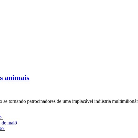
os animais
 se tornando patrocinadores de uma implacável indústria multimilionár
lo
l de maiô
mpo