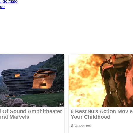
l de maiô
mpo