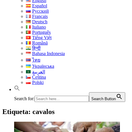
English
Español
Русский
Français
Deutsch
Italiano
Português
Tiếng Việt
Română
हिन्दी
Bahasa Indonesia
ไทย
Українська
العربية
Čeština
Polski
Search for:
Search Button
Etiqueta:
cavalos