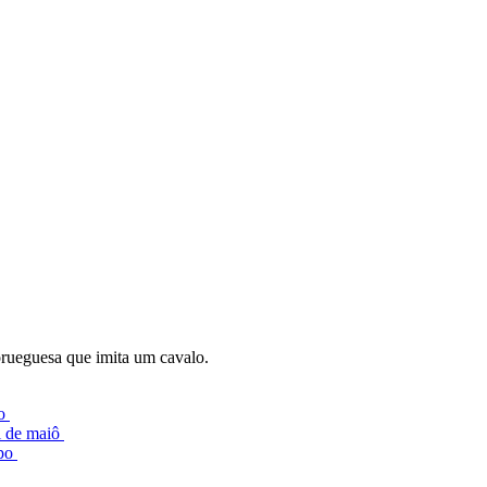
rueguesa que imita um cavalo.
lo
l de maiô
mpo