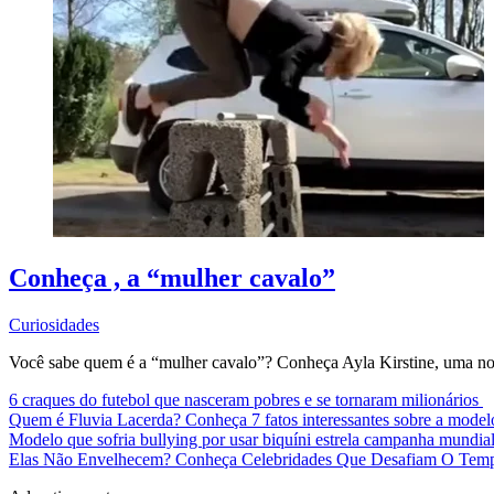
Conheça , a “mulher cavalo”
Curiosidades
Você sabe quem é a “mulher cavalo”? Conheça Ayla Kirstine, uma no
6 craques do futebol que nasceram pobres e se tornaram milionários
Quem é Fluvia Lacerda? Conheça 7 fatos interessantes sobre a mode
Modelo que sofria bullying por usar biquíni estrela campanha mundia
Elas Não Envelhecem? Conheça Celebridades Que Desafiam O Te