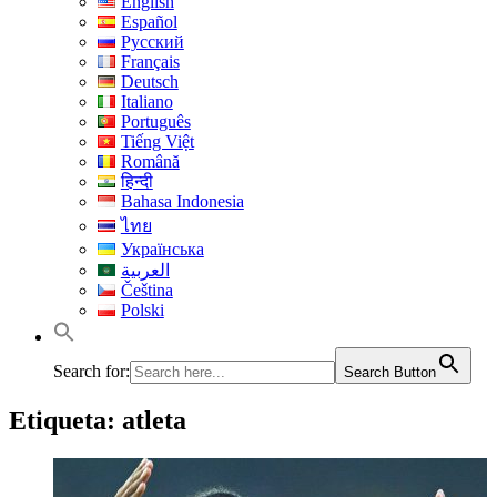
English
Español
Русский
Français
Deutsch
Italiano
Português
Tiếng Việt
Română
हिन्दी
Bahasa Indonesia
ไทย
Українська
العربية
Čeština
Polski
Search for:
Search Button
Etiqueta:
atleta