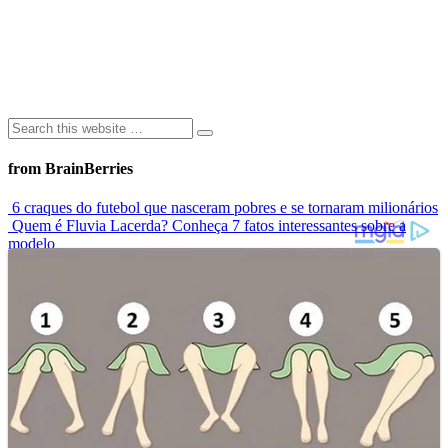
from BrainBerries
6 craques do futebol que nasceram pobres e se tornaram milionários
Quem é Fluvia Lacerda? Conheça 7 fatos interessantes sobre a
modelo
Modelo que sofria bullying por usar biquíni estrela campanha
mundial de maiô
Elas Não Envelhecem? Conheça Celebridades Que Desafiam O
Tempo
Conheça as 7 criaturas mais estranhas dos oceanos
Advertisements