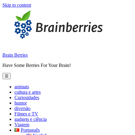
Skip to content
Brain Berries
Have Some Berries For Your Brain!
☰
animais
cultura e artes
Curiosidades
humor
diversão
Filmes e TV
gadgets e ciência
Viagem
Português