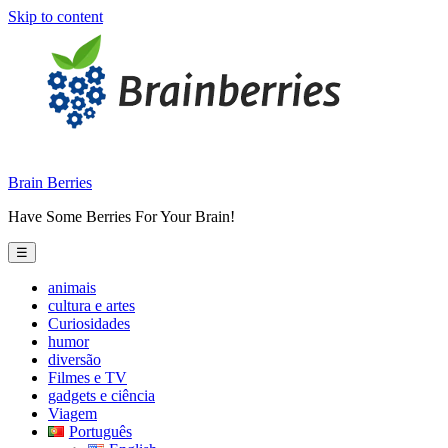
Skip to content
Brain Berries
Have Some Berries For Your Brain!
☰
animais
cultura e artes
Curiosidades
humor
diversão
Filmes e TV
gadgets e ciência
Viagem
Português