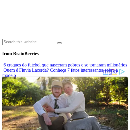
from BrainBerries
6 craques do futebol que nasceram pobres e se tornaram milionários
Quem é Fluvia Lacerda? Conheça 7 fatos interessantes sobre a
modelo
Modelo que sofria bullying por usar biquíni estrela campanha
mundial de maiô
Elas Não Envelhecem? Conheça Celebridades Que Desafiam O
Tempo
Conheça as 7 criaturas mais estranhas dos oceanos
Advertisements