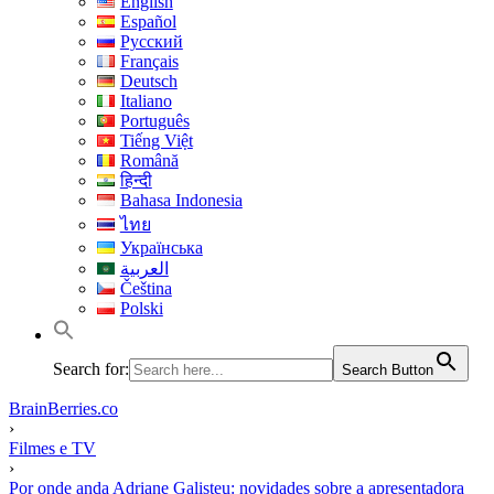
English
Español
Русский
Français
Deutsch
Italiano
Português
Tiếng Việt
Română
हिन्दी
Bahasa Indonesia
ไทย
Українська
العربية
Čeština
Polski
Search for:
Search Button
BrainBerries.co
›
Filmes e TV
›
Por onde anda Adriane Galisteu: novidades sobre a apresentadora