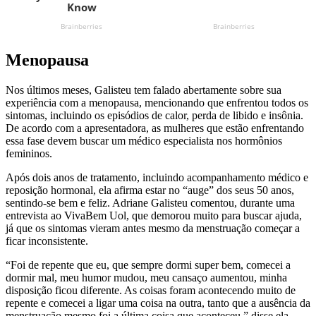
Menopausa
Nos últimos meses, Galisteu tem falado abertamente sobre sua
experiência com a menopausa, mencionando que enfrentou todos os
sintomas, incluindo os episódios de calor, perda de libido e insônia.
De acordo com a apresentadora, as mulheres que estão enfrentando
essa fase devem buscar um médico especialista nos hormônios
femininos.
Após dois anos de tratamento, incluindo acompanhamento médico e
reposição hormonal, ela afirma estar no “auge” dos seus 50 anos,
sentindo-se bem e feliz. Adriane Galisteu comentou, durante uma
entrevista ao VivaBem Uol, que demorou muito para buscar ajuda,
já que os sintomas vieram antes mesmo da menstruação começar a
ficar inconsistente.
“Foi de repente que eu, que sempre dormi super bem, comecei a
dormir mal, meu humor mudou, meu cansaço aumentou, minha
disposição ficou diferente. As coisas foram acontecendo muito de
repente e comecei a ligar uma coisa na outra, tanto que a ausência da
menstruação mesmo foi a última coisa que aconteceu,” disse ela.