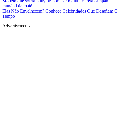
Modelo que sofria bullying por usar biquíni estrela campanha
mundial de maiô
Elas Não Envelhecem? Conheça Celebridades Que Desafiam O
Tempo
Advertisements