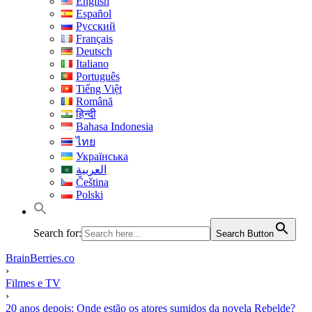
English
Español
Русский
Français
Deutsch
Italiano
Português
Tiếng Việt
Română
हिन्दी
Bahasa Indonesia
ไทย
Українська
العربية
Čeština
Polski
Search for:
Search Button
BrainBerries.co
›
Filmes e TV
›
20 anos depois: Onde estão os atores sumidos da novela Rebelde?