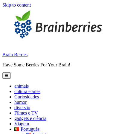
Skip to content
Brain Berries
Have Some Berries For Your Brain!
☰
animais
cultura e artes
Curiosidades
humor
diversão
Filmes e TV
gadgets e ciência
Viagem
Português