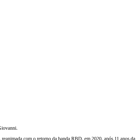
Giovanni.
ia, reanimada com o retorno da banda RBD, em 2020, após 11 anos da