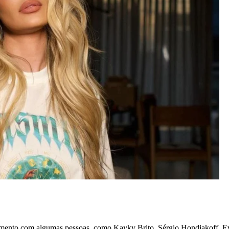
namento com algumas pessoas, como Kayky Brito, Sérgio Hondjakoff, E