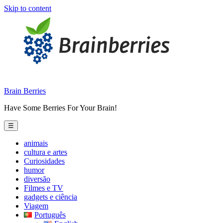
Skip to content
Brain Berries
Have Some Berries For Your Brain!
☰
animais
cultura e artes
Curiosidades
humor
diversão
Filmes e TV
gadgets e ciência
Viagem
Português