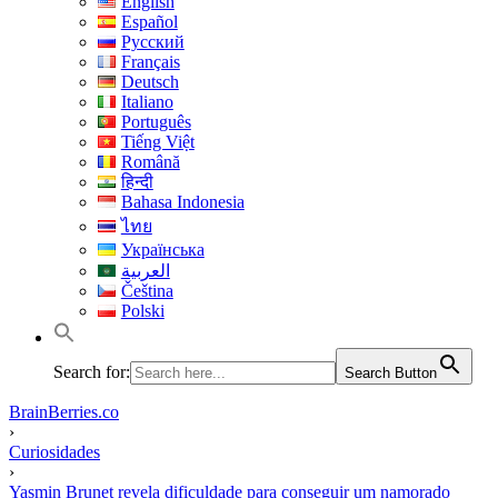
English
Español
Русский
Français
Deutsch
Italiano
Português
Tiếng Việt
Română
हिन्दी
Bahasa Indonesia
ไทย
Українська
العربية
Čeština
Polski
Search for:
Search Button
BrainBerries.co
›
Curiosidades
›
Yasmin Brunet revela dificuldade para conseguir um namorado