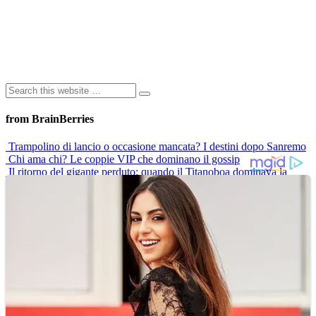
from BrainBerries
Trampolino di lancio o occasione mancata? I destini dopo Sanremo
Chi ama chi? Le coppie VIP che dominano il gossip
Il ritorno del gigante perduto: quando il Titanoboa dominava la
Terra
Paola Barale: “La menopausa non mi ferma”
“Un sacco bello”: il mito di Marisol e la vita di Veronica Miriel oggi
Advertisements