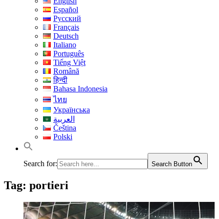
English
Español
Русский
Français
Deutsch
Italiano
Português
Tiếng Việt
Română
हिन्दी
Bahasa Indonesia
ไทย
Українська
العربية
Čeština
Polski
Search for:
Search Button
Tag:
portieri