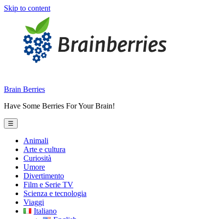
Skip to content
Brain Berries
Have Some Berries For Your Brain!
☰
Animali
Arte e cultura
Curiosità
Umore
Divertimento
Film e Serie TV
Scienza e tecnologia
Viaggi
Italiano