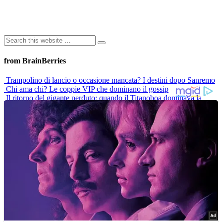
from BrainBerries
Trampolino di lancio o occasione mancata? I destini dopo Sanremo
Chi ama chi? Le coppie VIP che dominano il gossip
Il ritorno del gigante perduto: quando il Titanoboa dominava la
Terra
Paola Barale: “La menopausa non mi ferma”
“Un sacco bello”: il mito di Marisol e la vita di Veronica Miriel oggi
Advertisements