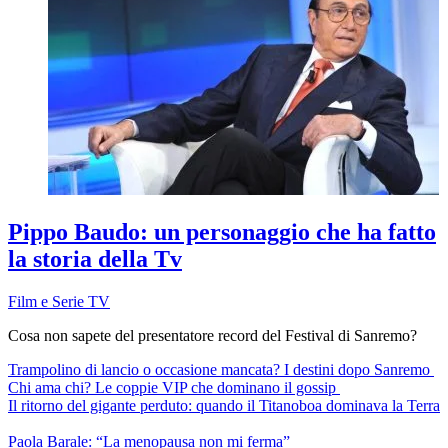
Pippo Baudo: un personaggio che ha fatto
la storia della Tv
Film e Serie TV
Cosa non sapete del presentatore record del Festival di Sanremo?
Trampolino di lancio o occasione mancata? I destini dopo Sanremo
Chi ama chi? Le coppie VIP che dominano il gossip
Il ritorno del gigante perduto: quando il Titanoboa dominava la Terra
Paola Barale: “La menopausa non mi ferma”