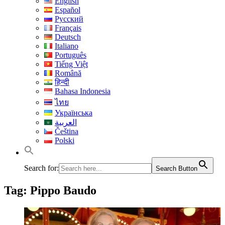
English
Español
Русский
Français
Deutsch
Italiano
Português
Tiếng Việt
Română
हिन्दी
Bahasa Indonesia
ไทย
Українська
العربية
Čeština
Polski
Search for:
Search Button
Tag:
Pippo Baudo