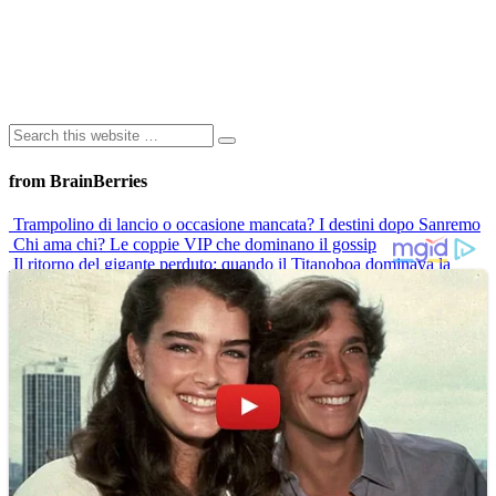
from BrainBerries
Trampolino di lancio o occasione mancata? I destini dopo Sanremo
Chi ama chi? Le coppie VIP che dominano il gossip
Il ritorno del gigante perduto: quando il Titanoboa dominava la
Terra
Paola Barale: “La menopausa non mi ferma”
“Un sacco bello”: il mito di Marisol e la vita di Veronica Miriel oggi
Advertisements