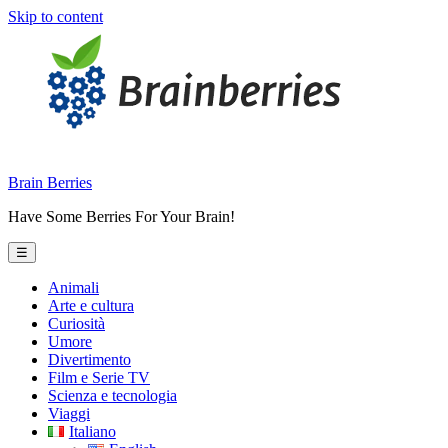
Skip to content
Brain Berries
Have Some Berries For Your Brain!
☰
Animali
Arte e cultura
Curiosità
Umore
Divertimento
Film e Serie TV
Scienza e tecnologia
Viaggi
Italiano