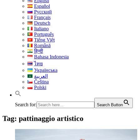
English
Español
Русский
Français
Deutsch
Italiano
Português
Tiếng Việt
Română
हिन्दी
Bahasa Indonesia
ไทย
Українська
العربية
Čeština
Polski
Search for:
Search Button
Tag:
pattinaggio artistico