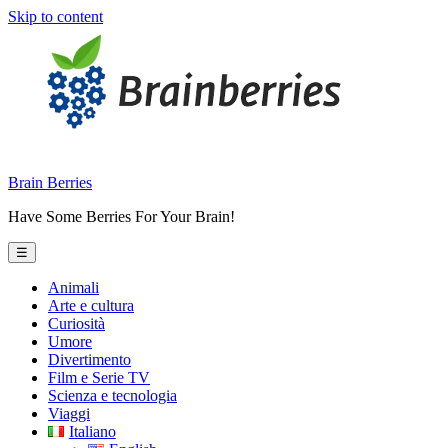
Skip to content
Brain Berries
Have Some Berries For Your Brain!
☰
Animali
Arte e cultura
Curiosità
Umore
Divertimento
Film e Serie TV
Scienza e tecnologia
Viaggi
Italiano