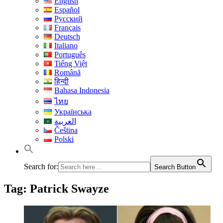
English
Español
Русский
Français
Deutsch
Italiano
Português
Tiếng Việt
Română
हिन्दी
Bahasa Indonesia
ไทย
Українська
العربية
Čeština
Polski
Search for:
Search Button
Tag:
Patrick Swayze