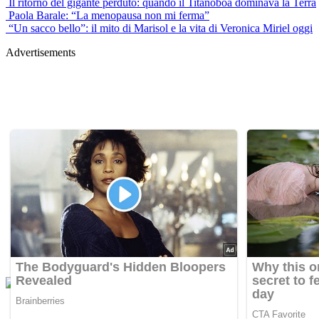
Il ritorno del gigante perduto: quando il Titanoboa dominava la Terra
Paola Barale: “La menopausa non mi ferma”
“Un sacco bello”: il mito di Marisol e la vita di Veronica Miriel oggi
Advertisements