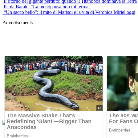
Il ritorno del gigante perduto: quando il Titanoboa dominava la Terra
Paola Barale: “La menopausa non mi ferma”
“Un sacco bello”: il mito di Marisol e la vita di Veronica Miriel oggi
Advertisements