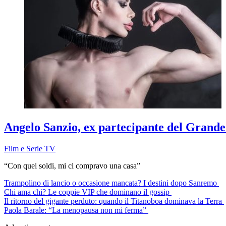
Angelo Sanzio, ex partecipante del Grande Fr
Film e Serie TV
“Con quei soldi, mi ci compravo una casa”
Trampolino di lancio o occasione mancata? I destini dopo Sanremo
Chi ama chi? Le coppie VIP che dominano il gossip
Il ritorno del gigante perduto: quando il Titanoboa dominava la Terra
Paola Barale: “La menopausa non mi ferma”