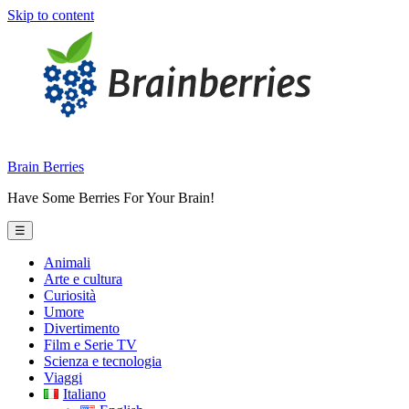
Skip to content
Brain Berries
Have Some Berries For Your Brain!
☰
Animali
Arte e cultura
Curiosità
Umore
Divertimento
Film e Serie TV
Scienza e tecnologia
Viaggi
Italiano