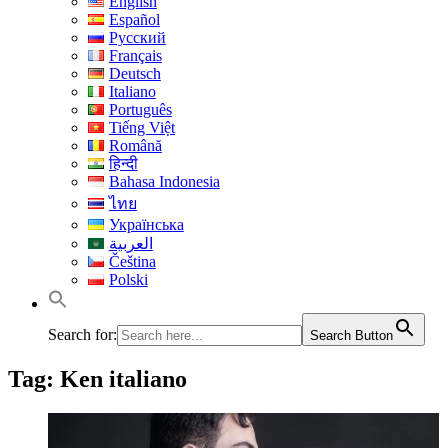
English
Español
Русский
Français
Deutsch
Italiano
Português
Tiếng Việt
Română
हिन्दी
Bahasa Indonesia
ไทย
Українська
العربية
Čeština
Polski
Search for:
Search Button
Tag:
Ken italiano