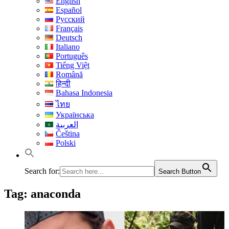
English
Español
Русский
Français
Deutsch
Italiano
Português
Tiếng Việt
Română
हिन्दी
Bahasa Indonesia
ไทย
Українська
العربية
Čeština
Polski
Search for:
Search Button
Tag:
anaconda