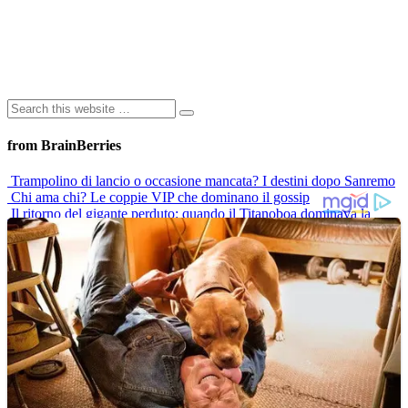
from BrainBerries
Trampolino di lancio o occasione mancata? I destini dopo Sanremo
Chi ama chi? Le coppie VIP che dominano il gossip
Il ritorno del gigante perduto: quando il Titanoboa dominava la
Terra
Paola Barale: “La menopausa non mi ferma”
“Un sacco bello”: il mito di Marisol e la vita di Veronica Miriel oggi
Advertisements