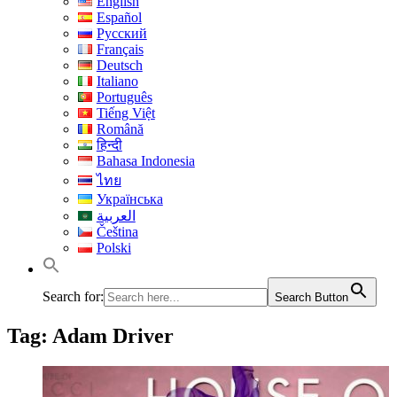
English
Español
Русский
Français
Deutsch
Italiano
Português
Tiếng Việt
Română
हिन्दी
Bahasa Indonesia
ไทย
Українська
العربية
Čeština
Polski
Search for:
Search Button
Tag:
Adam Driver