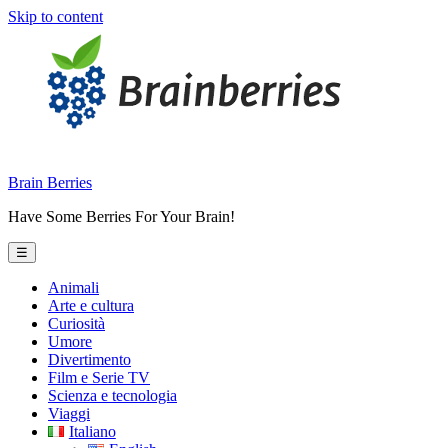
Skip to content
Brain Berries
Have Some Berries For Your Brain!
☰
Animali
Arte e cultura
Curiosità
Umore
Divertimento
Film e Serie TV
Scienza e tecnologia
Viaggi
Italiano