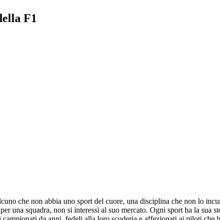
ella F1
lcuno che non abbia uno sport del cuore, una disciplina che non lo incu
r una squadra, non si interessi al suo mercato. Ogni sport ha la sua stor
i campionati da anni, fedeli alla loro scuderia e affezionati ai piloti c