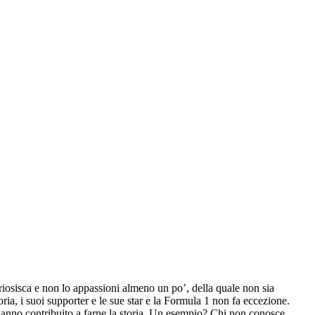
riosisca e non lo appassioni almeno un po’, della quale non sia
ia, i suoi supporter e le sue star e la Formula 1 non fa eccezione.
he hanno contribuito a farne la storia. Un esempio? Chi non conosce