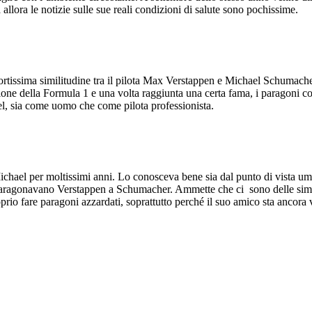
llora le notizie sulle sue reali condizioni di salute sono pochissime.
tissima similitudine tra il pilota Max Verstappen e Michael Schumacher. Pe
one della Formula 1 e una volta raggiunta una certa fama, i paragoni con 
l, sia come uomo che come pilota professionista.
Michael per moltissimi anni. Lo conosceva bene sia dal punto di vista umano
e paragonavano Verstappen a Schumacher. Ammette che ci sono delle simi
rio fare paragoni azzardati, soprattutto perché il suo amico sta ancora 