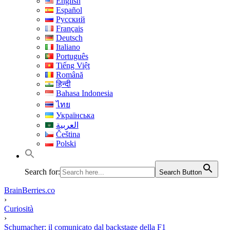
English
Español
Русский
Français
Deutsch
Italiano
Português
Tiếng Việt
Română
हिन्दी
Bahasa Indonesia
ไทย
Українська
العربية
Čeština
Polski
Search for:
Search Button
BrainBerries.co
›
Curiosità
›
Schumacher: il comunicato dal backstage della F1