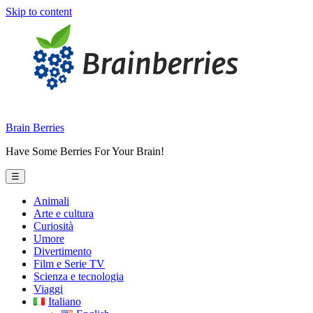
Skip to content
Brain Berries
Have Some Berries For Your Brain!
☰
Animali
Arte e cultura
Curiosità
Umore
Divertimento
Film e Serie TV
Scienza e tecnologia
Viaggi
Italiano