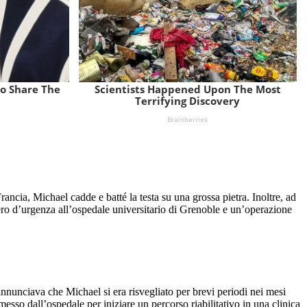
ncia, Michael cadde e batté la testa su una grossa pietra. Inoltre, ad
ero d’urgenza all’ospedale universitario di Grenoble e un’operazione
nunciava che Michael si era risvegliato per brevi periodi nei mesi
sso dall’ospedale per iniziare un percorso riabilitativo in una clinica