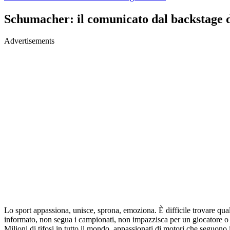
Schumacher: il comunicato dal backstage d
Advertisements
Lo sport appassiona, unisce, sprona, emoziona. È difficile trovare qua
informato, non segua i campionati, non impazzisca per un giocatore o pe
Milioni di tifosi in tutto il mondo, appassionati di motori che seguono 