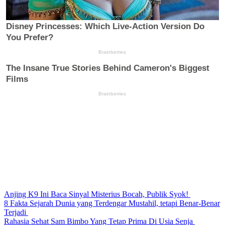
Anjing K9 Ini Baca Sinyal Misterius Bocah, Publik Syok!
8 Fakta Sejarah Dunia yang Terdengar Mustahil, tetapi Benar-Benar
Terjadi
Rahasia Sehat Sam Bimbo Yang Tetap Prima Di Usia Senja