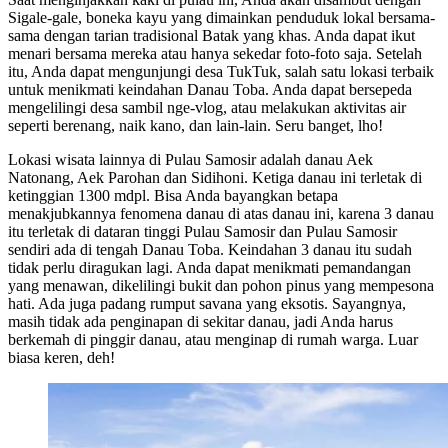
Sigale-gale, boneka kayu yang dimainkan penduduk lokal bersama-
sama dengan tarian tradisional Batak yang khas. Anda dapat ikut
menari bersama mereka atau hanya sekedar foto-foto saja. Setelah
itu, Anda dapat mengunjungi desa TukTuk, salah satu lokasi terbaik
untuk menikmati keindahan Danau Toba. Anda dapat bersepeda
mengelilingi desa sambil nge-vlog, atau melakukan aktivitas air
seperti berenang, naik kano, dan lain-lain. Seru banget, lho!
Lokasi wisata lainnya di Pulau Samosir adalah danau Aek
Natonang, Aek Parohan dan Sidihoni. Ketiga danau ini terletak di
ketinggian 1300 mdpl. Bisa Anda bayangkan betapa
menakjubkannya fenomena danau di atas danau ini, karena 3 danau
itu terletak di dataran tinggi Pulau Samosir dan Pulau Samosir
sendiri ada di tengah Danau Toba. Keindahan 3 danau itu sudah
tidak perlu diragukan lagi. Anda dapat menikmati pemandangan
yang menawan, dikelilingi bukit dan pohon pinus yang mempesona
hati. Ada juga padang rumput savana yang eksotis. Sayangnya,
masih tidak ada penginapan di sekitar danau, jadi Anda harus
berkemah di pinggir danau, atau menginap di rumah warga. Luar
biasa keren, deh!