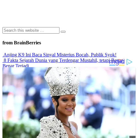
from BrainBerries
Anjing K9 Ini Baca Sinyal Misterius Bocah, Publik Syok!
8 Fakta Sejarah Dunia yang Terdengar Mustahil, tetapi Benar-
Benar Terjadi
Rahasia Sehat Sam Bimbo Yang Tetap Prima Di Usia Senja
9 Rahasia Mengejutkan Di Balik Monumen Batu Kuno Dunia!
Inilah Cara Mendeteksi Kebohongan Lewat Gerakan Bibir!
Advertisements