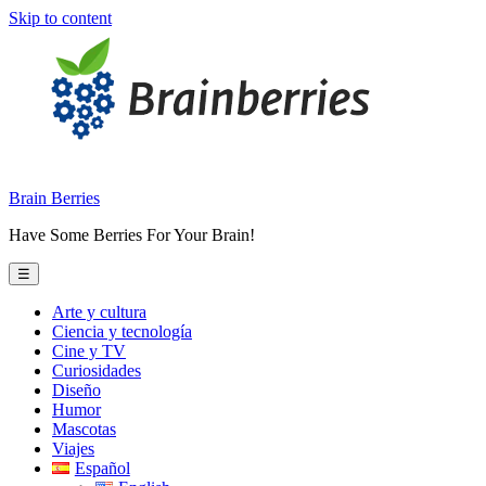
Skip to content
Brain Berries
Have Some Berries For Your Brain!
☰
Arte y cultura
Ciencia y tecnología
Cine y TV
Curiosidades
Diseño
Humor
Mascotas
Viajes
Español