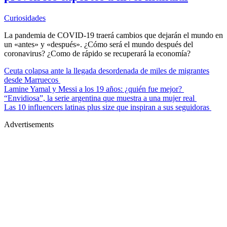
Curiosidades
La pandemia de COVID-19 traerá cambios que dejarán el mundo en
un «antes» y «después». ¿Cómo será el mundo después del
coronavirus? ¿Como de rápido se recuperará la economía?
Ceuta colapsa ante la llegada desordenada de miles de migrantes
desde Marruecos
Lamine Yamal y Messi a los 19 años: ¿quién fue mejor?
“Envidiosa”, la serie argentina que muestra a una mujer real
Las 10 influencers latinas plus size que inspiran a sus seguidoras
Advertisements