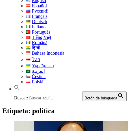
English
Español
Русский
Français
Deutsch
Italiano
Português
Tiếng Việt
Română
हिन्दी
Bahasa Indonesia
ไทย
Українська
العربية
Čeština
Polski
Buscar:
Botón de búsqueda
Etiqueta:
politica