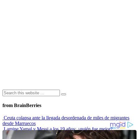
from BrainBerries
Ceuta colapsa ante la llegada desordenada de miles de migrantes
desde Marruecos
Lamine Yamal y Messi a los 19 años: ¿quién fue mejor?
“Envidiosa”, la serie argentina que muestra a una mujer real